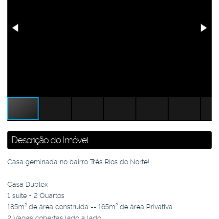
Descrição do Imóvel
Casa geminada no bairro Três Rios do Norte!
Casa Duplex
1 suíte + 2 Quartos
185m² de área construída -- 165m² de área Privativa
2 Vagas cobertas lado a lado