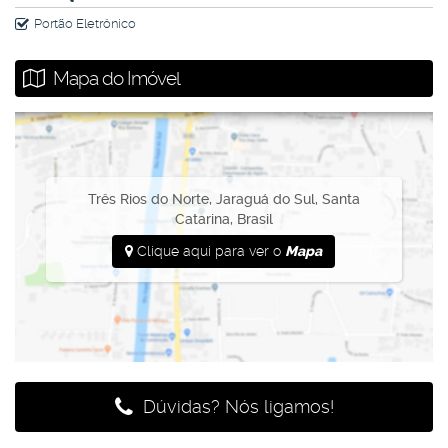
Portão Eletrônico
Mapa do Imóvel
Três Rios do Norte
,
Jaraguá do Sul
,
Santa
Catarina
,
Brasil
Clique aqui para ver o
Mapa
Dúvidas? Nós ligamos!