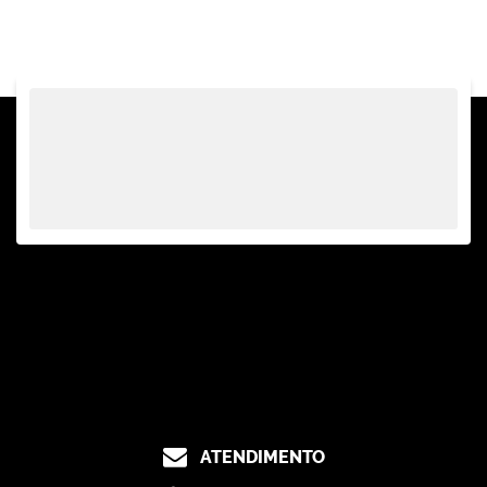
Sala(s)
,
1 ~ 2
Suíte(s)
,
1 ~ 2
Vaga(s)
ATENDIMENTO