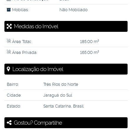
Mobílias:
Não Mobiliado
Medidas do Imóvel
Área Total:
185
.00
m²
Área Privada:
165
.00
m²
Localização do Imóvel
Bairro:
Três Rios do Norte
Cidade:
Jaraguá do Sul
Estado:
Santa Catarina, Brasil
Gostou? Compartilhe