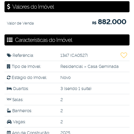
Valores do Imóvel
882.000
Valor de Venda
R$
Características do Imóvel
Referência:
1347
(CA0527)
Tipo de Imóvel:
Residencial
»
Casa Geminada
Estágio do Imóvel:
Novo
Quartos:
3 (sendo 1 suíte)
Salas:
2
Banheiros:
2
Vagas:
2
Ano de Construção:
2025