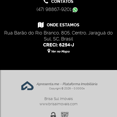
CONTATOS
(47) 98867-9201
ONDE ESTAMOS
Rua Barão do Rio Branco
,
805
,
Centro
,
Jaraguá do
Sul
,
SC
,
Brasil
CRECI: 6254-J
Ver no Mapa
Apresenta.me ~ Plataforma Imobiliária
Copyright © 2026 ~ 0.0000s
Brisa Sul Imóveis
www.brisaimoveis.com