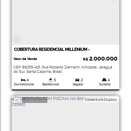
COBERTURA RESIDENCIAL MILLENIUM -
CZERNIEWICZ
2.000.000
Valor de Venda
R$
CEP: 89255-415
,
Rua Roberto Ziemann
,
Amizade
,
Jaraguá
do Sul
,
Santa Catarina
,
Brasil
4
5
2
4
Dormitório(s)
Banheiro(s)
Vaga(s)
Suíte(s)
344
.01
m²
Total:
Cobertura Duplex
1252
(AP0524)