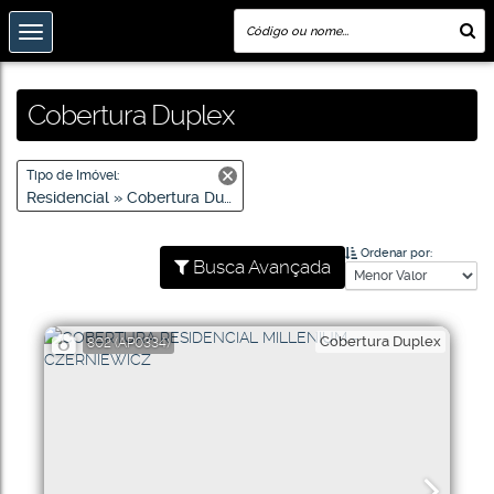
Cobertura Duplex
Tipo de Imóvel:
Residencial » Cobertura Duplex
Ordenar por:
Busca Avançada
Cobertura Duplex
802
(AP0334)