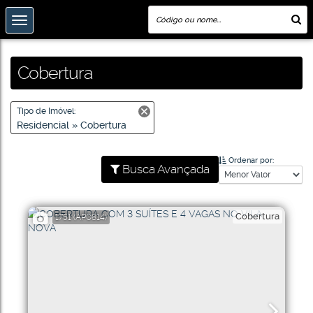
Cobertura
Tipo de Imóvel:
Residencial » Cobertura
Ordenar por:
Busca Avançada
Cobertura
1751
(AP0814)