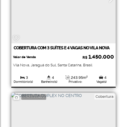
COBERTURA COM 3 SUÍTES E 4 VAGAS NO VILA NOVA
1.450.000
Valor de Venda
R$
Vila Nova
,
Jaraguá do Sul
,
Santa Catarina
,
Brasil
3
4
243
.95
m²
4
Dormitório(s)
Banheiro(s)
Privativo:
Vaga(s)
3
322
.62
m²
322
.62
m²
Suíte(s)
Total:
Útil:
Cobertura
1092
(AP0449)