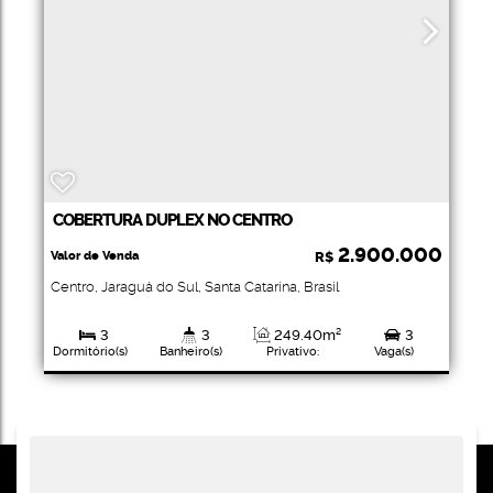
COBERTURA DUPLEX NO CENTRO
2.900.000
Valor de Venda
R$
Centro
,
Jaraguá do Sul
,
Santa Catarina
,
Brasil
3
3
249
.40
m²
3
Dormitório(s)
Banheiro(s)
Privativo:
Vaga(s)
3
319
.10
m²
Suíte(s)
Total: