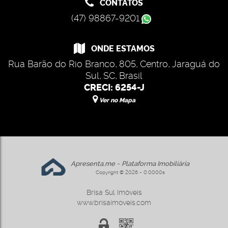
CONTATOS
(47) 98867-9201
ONDE ESTAMOS
Rua Barão do Rio Branco
,
805
,
Centro
,
Jaraguá do
Sul
,
SC
,
Brasil
CRECI: 6254-J
Ver no Mapa
Apresenta.me ~ Plataforma Imobiliária
Copyright © 2026 ~ 0.0000s
Brisa Sul Imóveis
www.brisaimoveis.com