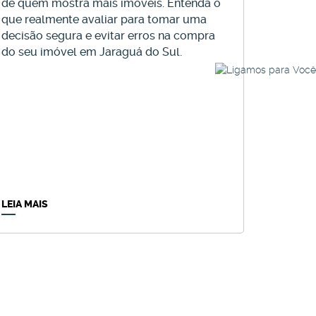
de quem mostra mais imóveis. Entenda o
que realmente avaliar para tomar uma
592
(AP0260)
decisão segura e evitar erros na compra
do seu imóvel em Jaraguá do Sul.
RTAMENTO CENTRO JARAGUÁ DO
CASA NO AMI
Amizade
,
Jaraguá do Sul
araguá do Sul
,
Santa Catarina
,
Brasil
5
Dormitório(s)
,
2
Ba
LEIA MAIS
1
Suíte(s)
,
Total:
295
.
ório(s)
,
2
Banheiro(s)
,
Privativo:
99
.00
m²
,
1
Sala(s)
,
44
.71
m²
,
2
Vaga(s)
,
Útil:
99
.00
m²
640.000
R$
Valor de Venda