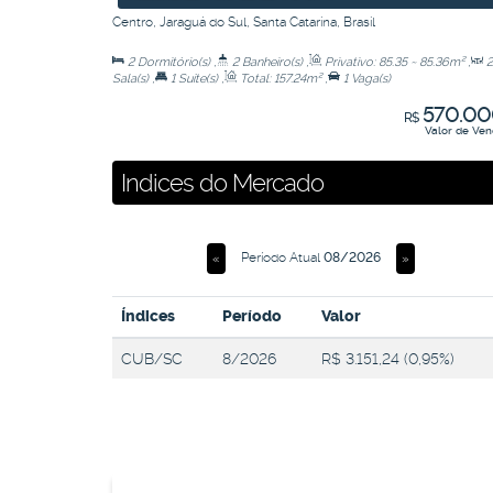
Centro
,
Jaraguá do Sul
,
Santa Catarina
,
Brasil
2
Dormitório(s)
,
2
Banheiro(s)
,
Privativo:
85
.35
~ 85
.36
m²
,
2
Sala(s)
,
1
Suíte(s)
,
Total:
157
.24
m²
,
1
Vaga(s)
570.00
R$
Valor de Ve
Indices do Mercado
Período Atual
08/2026
«
»
Índices
Período
Valor
CUB/SC
8/2026
R$ 3.151,24 (0,95%)