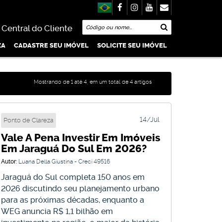
Central do Cliente
ZA
CADASTRE SEU IMÓVEL
SOLICITE SEU IMÓVEL
.000.000,00
4.000.000,00
 3.000.000,00
é 2.000.000,00
 1.000.000,00
é 800.000,00
té 600.000,00
Até 400.000,00
Mostrando de 1 até 4, em um total de 4 artigos
14
14/Jul
Ponto de Clareza
Vale A Pena Investir Em Imóveis
Jul
Em Jaraguá Do Sul Em 2026?
Autor:
Luana Della Giustina - Creci 49516
Jaraguá do Sul completa 150 anos em
2026 discutindo seu planejamento urbano
para as próximas décadas, enquanto a
WEG anuncia R$ 1,1 bilhão em