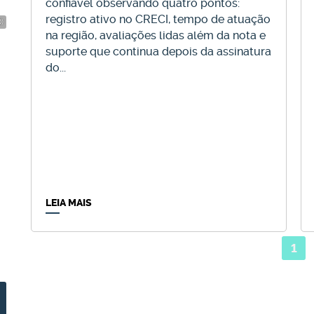
confiável observando quatro pontos:
registro ativo no CRECI, tempo de atuação
)
1334
(AP0599)
na região, avaliações lidas além da nota e
suporte que continua depois da assinatura
do...
APARTAMENTOS NO RESIDENCIAL
APA
BOULEVARD 500 - NOVA BRASÍLIA
SUL
Nova Brasília
,
Jaraguá do Sul
,
Santa Catarina
,
Brasil
Centro
,
J
LEIA MAIS
2 ~ 3
Dormitório(s)
,
2
Banheiro(s)
,
Privativo:
67
.50
~ 112
.20
m²
,
2
Dormit
2
Sala(s)
,
1
Suíte(s)
,
1 ~ 2
Vaga(s)
Total:
1
623.700
1
R$
Vendas a partir de