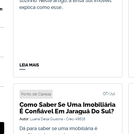
sozinho. Neste artigo, a Brisa Sul Imóveis
explica como esse...
em
LEIA MAIS
07
07/Jul
Ponto de Clareza
Como Saber Se Uma Imobiliária
Jul
É Confiável Em Jaraguá Do Sul?
Autor:
Luana Della Giustina - Creci 49516
Dá para saber se uma imobiliária é