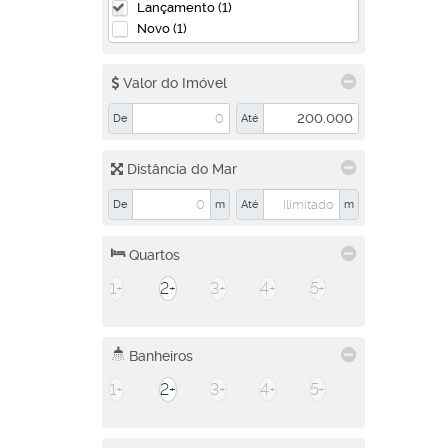
Lançamento (1)
Novo (1)
Valor do Imóvel
De
Até
Distância do Mar
De
m
Até
m
Quartos
1+
2+
3+
4+
5+
Banheiros
1+
2+
3+
4+
5+