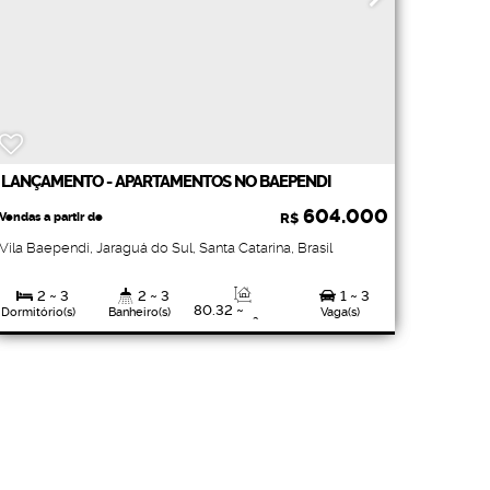
LANÇAMENTO - APARTAMENTOS NO BAEPENDI
604.000
Vendas a partir de
R$
Vila Baependi
,
Jaraguá do Sul
,
Santa Catarina
,
Brasil
2 ~ 3
2 ~ 3
1 ~ 3
80
.32
~
Dormitório(s)
Banheiro(s)
Vaga(s)
104
.88
m²
1
Privativo:
Suíte(s)