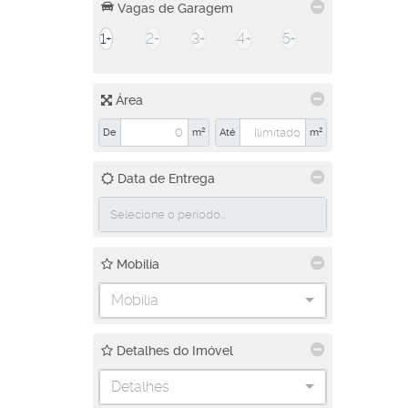
Vagas de Garagem
1+
2+
3+
4+
5+
Área
De
m²
Até
m²
Data de Entrega
Mobilia
Mobília
Detalhes do Imóvel
Detalhes