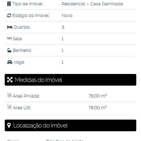
Tipo de Imóvel:
Residencial
»
Casa Geminada
Estágio do Imóvel:
Novo
Quartos:
3
Sala:
1
Banheiro:
1
Vaga:
1
Medidas do Imóvel
Área Privada:
78
.00
m²
Área Útil:
78
.00
m²
Localização do Imóvel