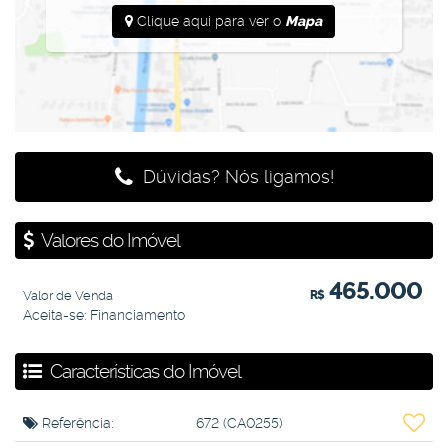
Clique aqui para ver o
Mapa
Dúvidas? Nós ligamos!
Valores do Imóvel
465.000
Valor de Venda
R$
Aceita-se: Financiamento
Características do Imóvel
Referência:
672
(CA0255)