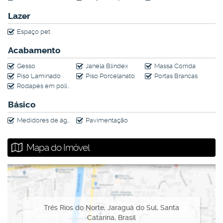
Lazer
Espaço pet
Acabamento
Gesso
Janela Blindex
Massa Corrida
Piso Laminado
Piso Porcelanato
Portas Brancas
Rodapés em poliestireno
Básico
Medidores de água, luz e gás individuais
Pavimentação
Mapa do Imóvel
Três Rios do Norte
,
Jaraguá do Sul
,
Santa
Catarina
,
Brasil