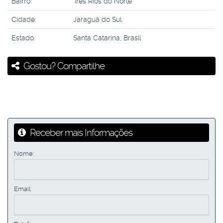
Bairro:
Três Rios do Norte
Cidade:
Jaraguá do Sul
Estado:
Santa Catarina, Brasil
Gostou? Compartilhe
Receber mais Informações
Nome:
Email: