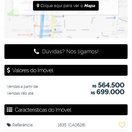
Esquadrias de alumínio Suprema
Clique aqui para ver o
Mapa
Portão automatizado roll-on
Entrada social
Paisagismo
Excelente acabamento
Infraestrutura para água quente
Porta de entrada laqueada com fechadura digital
Valor: R$ 699.000,00
Dúvidas? Nós ligamos!
Valores do Imóvel
564.500
Vendas a partir de
R$
699.000
Vendas irão até
R$
Características do Imóvel
Referência:
1635
(CA0628)