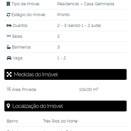
Tipo de Imóvel:
Residencial
»
Casa Geminada
Estágio do Imóvel:
Pronto
Quartos:
2 ~ 3 (sendo 1 ~ 2 suíte)
Salas:
2
Banheiros:
3
Vaga:
1 ~ 2
Medidas do Imóvel
Área Privada:
104
.00
m²
Localização do Imóvel
Bairro:
Três Rios do Norte