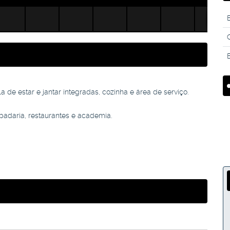
B
a de estar e jantar integradas, cozinha e área de serviço.
padaria, restaurantes e academia.