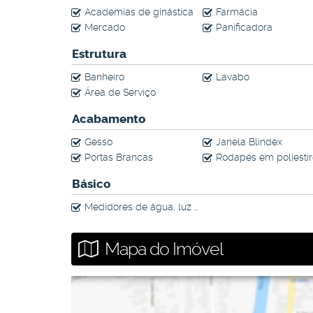
Academias de ginástica
Farmácia
Mercado
Panificadora
Estrutura
Banheiro
Lavabo
Área de Serviço
Acabamento
Gesso
Janela Blindex
Portas Brancas
Rodapés em poliesti
Básico
Medidores de água, luz e gás individuais
Mapa do Imóvel