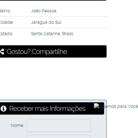
airro:
João Pessoa
Cidade:
Jaraguá do Sul
Estado:
Santa Catarina, Brasil
Gostou? Compartilhe
Receber mais Informações
Nome: