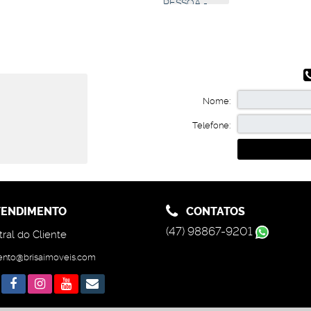
s)
Sala(s)
,
1
Vaga
Nome:
Telefone:
ENDIMENTO
CONTATOS
(47) 98867-9201
ral do Cliente
ento@brisaimoveis.com