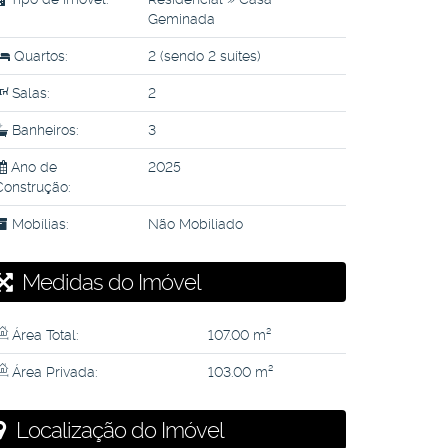
Geminada
Quartos:
2 (sendo 2 suítes)
Salas:
2
Banheiros:
3
Ano de
2025
Construção:
Mobílias:
Não Mobiliado
Medidas do Imóvel
Área Total:
107
.00
m²
Área Privada:
103
.00
m²
Localização do Imóvel