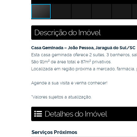
Descrição do Imóvel
Casa Geminada – João Pessoa, Jaraguá do Sul/SC
Esta casa geminada oferece 2 suítes, 3 banheiros, sal
São 91m² de área total e 87m² privativos.
Localizada em região próxima a mercado, farmácia, 
Agende a sua visita e venha conhecer!
*Valores sujeitos a atualização.
Detalhes do Imóvel
Serviços Próximos