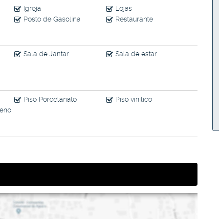
Igreja
Lojas
Posto de Gasolina
Restaurante
Sala de Jantar
Sala de estar
Piso Porcelanato
Piso vinilico
reno