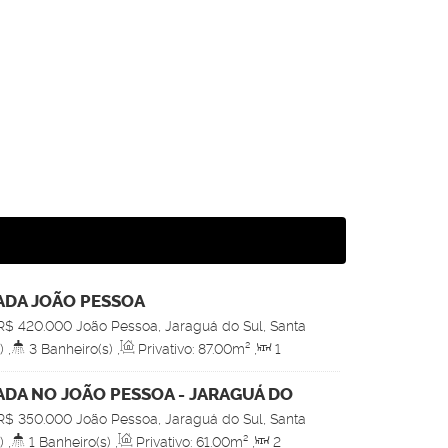
ADA JOÃO PESSOA
R$
420.000
João Pessoa, Jaraguá do Sul, Santa
)
,
3
Banheiro(s)
,
Privativo:
87
.00
m²
,
1
e(s)
,
Total:
91
.00
m²
,
1
Vaga(s)
DA NO JOÃO PESSOA - JARAGUÁ DO
R$
350.000
João Pessoa, Jaraguá do Sul, Santa
)
,
1
Banheiro(s)
,
Privativo:
61
.00
m²
,
2