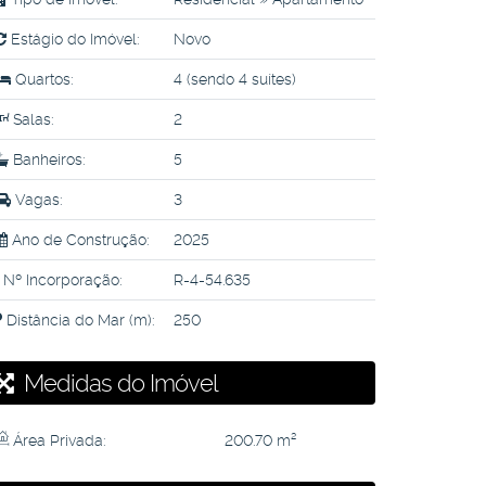
Estágio do Imóvel:
Novo
Quartos:
4 (sendo 4 suítes)
Salas:
2
Banheiros:
5
Vagas:
3
Ano de Construção:
2025
Nº Incorporação:
R-4-54.635
Distância do Mar (m):
250
Medidas do Imóvel
Área Privada:
200
.70
m²