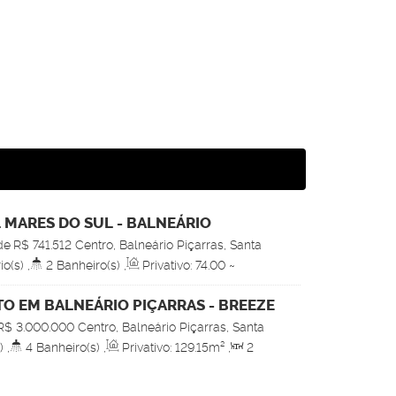
 MARES DO SUL - BALNEÁRIO
de
R$
741.512
Centro, Balneário Piçarras, Santa
io(s)
,
2
Banheiro(s)
,
Privativo:
74
.00
~
ala(s)
,
1
Suíte(s)
,
1
Vaga(s)
O EM BALNEÁRIO PIÇARRAS - BREEZE
R$
3.000.000
Centro, Balneário Piçarras, Santa
)
,
4
Banheiro(s)
,
Privativo:
129
.15
m²
,
2
e(s)
,
Total:
233
.51
m²
,
2
Vaga(s)