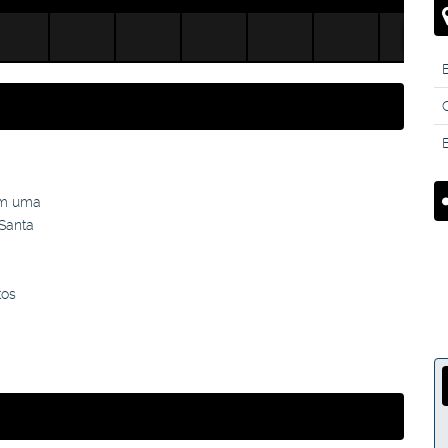
B
em uma
 Santa
,
tos