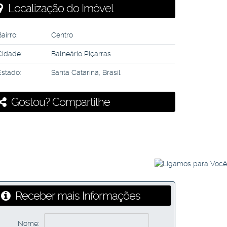
Localização do Imóvel
airro:
Centro
Cidade:
Balneário Piçarras
Estado:
Santa Catarina, Brasil
Gostou? Compartilhe
Receber mais Informações
Nome: