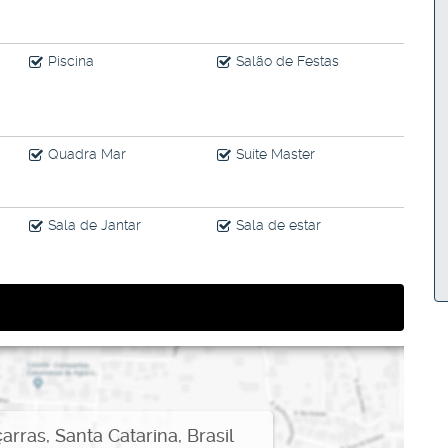
Piscina
Salão de Festas
Quadra Mar
Suíte Master
Sala de Jantar
Sala de estar
çarras
,
Santa Catarina
,
Brasil