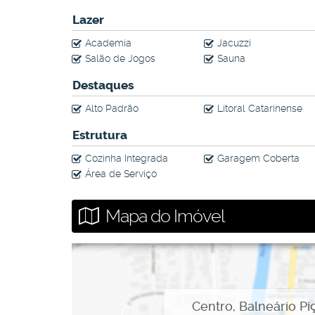
Lazer
Academia
Jacuzzi
Salão de Jogos
Sauna
Destaques
Alto Padrão
Litoral Catarinense
Estrutura
Cozinha Integrada
Garagem Coberta
Área de Serviço
Mapa do Imóvel
Centro
,
Balneário Pi