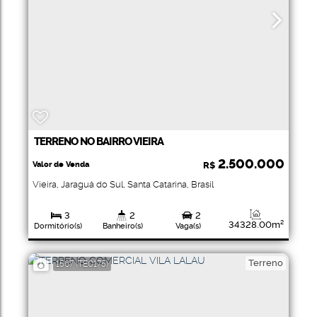
TERRENO NO BAIRRO VIEIRA
2.500.000
Valor de Venda
R$
Vieira
,
Jaraguá do Sul
,
Santa Catarina
,
Brasil
3
2
2
34328
.00
m²
Dormitório(s)
Banheiro(s)
Vaga(s)
Total:
Terreno
1567
(TE0175)