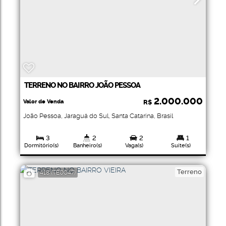
TERRENO NO BAIRRO JOÃO PESSOA
2.000.000
Valor de Venda
R$
João Pessoa
,
Jaraguá do Sul
,
Santa Catarina
,
Brasil
3
2
2
1
Dormitório(s)
Banheiro(s)
Vaga(s)
Suíte(s)
4821
.48
m²
Total:
Terreno
418
(TE0047)