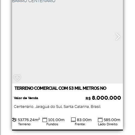
TERRENO COMERCIAL COM 53 MIL METROS NO
BAIRRO CENTENÁRIO
8.000.000
Valor de Venda
R$
Centenário
,
Jaraguá do Sul
,
Santa Catarina
,
Brasil
53776
.24
m²
101
.00
m
83
.00
m
585
.00
m
Terreno:
Fundos:
Frente:
Lado Direito:
648
.00
m
Lado