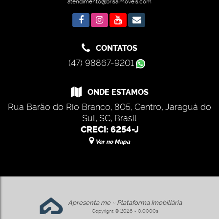
atendimento@brisaimoveis.com
CONTATOS
(47) 98867-9201
ONDE ESTAMOS
Rua Barão do Rio Branco
,
805
,
Centro
,
Jaraguá do
Sul
,
SC
,
Brasil
CRECI: 6254-J
Ver no Mapa
Apresenta.me ~ Plataforma Imobiliária
Copyright © 2026 ~ 0.0000s