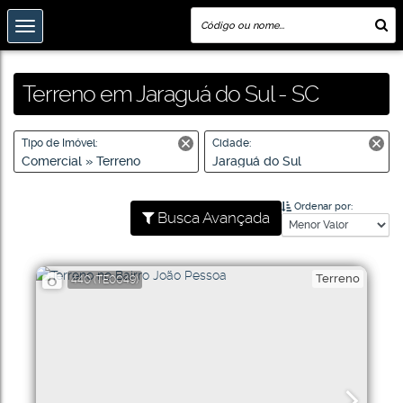
Terreno em Jaraguá do Sul - SC
Tipo de Imóvel:
Cidade:
Comercial » Terreno
Jaraguá do Sul
Ordenar por:
Busca Avançada
Terreno
440
(TE0049)