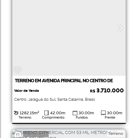
TERRENO EM AVENIDA PRINCIPAL NO CENTRO DE
JARAGUÁ DO SUL
3.710.000
Valor de Venda
R$
Centro
,
Jaraguá do Sul
,
Santa Catarina
,
Brasil
1282
.15
m²
42
.00
m
30
.00
m
30
.00
m
Terreno:
Comprimento:
Fundos:
Frente:
Terreno
1272
(TE0148)