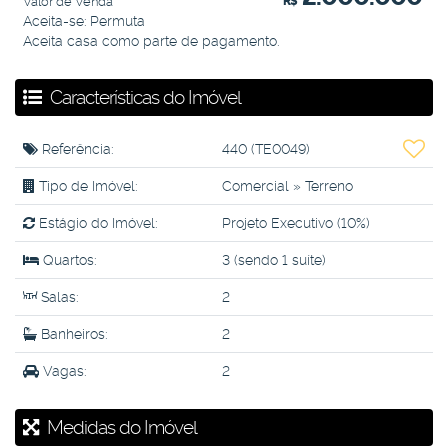
Valor de Venda
R$
Aceita-se: Permuta
Aceita casa como parte de pagamento.
Características do Imóvel
Referência:
440
(TE0049)
Tipo de Imóvel:
Comercial
»
Terreno
Estágio do Imóvel:
Projeto Executivo (10%)
Quartos:
3 (sendo 1 suíte)
Salas:
2
Banheiros:
2
Vagas:
2
Medidas do Imóvel