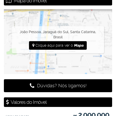
Mapa do Imóvel
João Pessoa
,
Jaraguá do Sul
,
Santa Catarina
,
Brasil
Clique aqui para ver o
Mapa
Dúvidas? Nós ligamos!
Valores do Imóvel
2.000.000