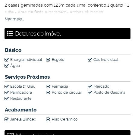
2 casas geminadas com 123m cada uma, contendo 1 quarto + 1
suíte - Área de festa e garagem- Ambas alugadas.
Ver mais...
Venha conhecer esse imóvel com um de nossos corretores!
Detalhes do Imóvel
Valor poderá ser alterado sem aviso prévio.
Básico
Energia Individual
Esgoto
Gás Individual
Água
Serviços Próximos
Escola 1º Grau
Farmácia
Mercado
Panificadora
Ponto de circular
Posto de Gasolina
Restaurante
Acabamento
Janela Blindex
Piso Cerâmico