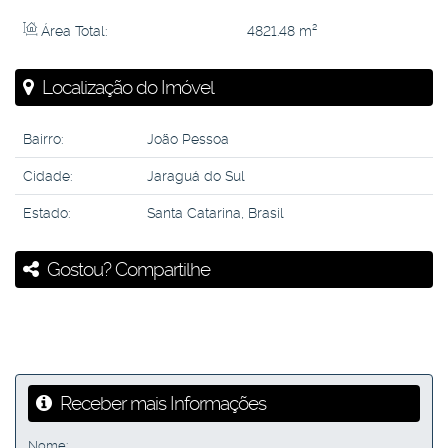
Área Total:
4821
.48
m²
Localização do Imóvel
Bairro:
João Pessoa
Cidade:
Jaraguá do Sul
Estado:
Santa Catarina, Brasil
Gostou? Compartilhe
Receber mais Informações
Nome: