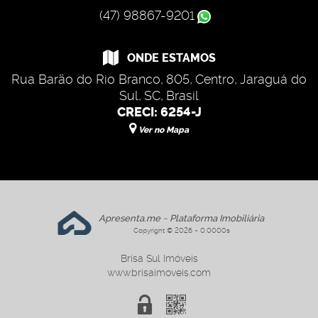
(47) 98867-9201
ONDE ESTAMOS
Rua Barão do Rio Branco
,
805
,
Centro
,
Jaraguá do
Sul
,
SC
,
Brasil
CRECI: 6254-J
Ver no Mapa
Apresenta.me ~ Plataforma Imobiliária
Copyright © 2026 ~ 0.0000s
Brisa Sul Imóveis
www.brisaimoveis.com