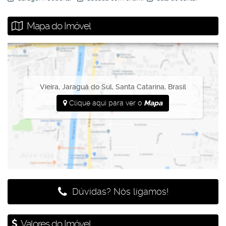
Mapa do Imóvel
Vieira
,
Jaraguá do Sul
,
Santa Catarina
,
Brasil
Clique aqui para ver o
Mapa
Dúvidas? Nós ligamos!
Valores do Imóvel