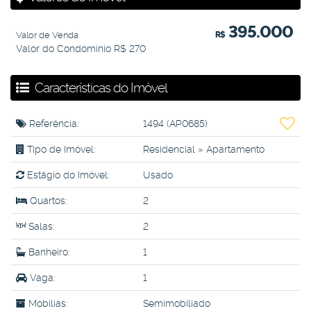
395.000
Valor de Venda
R$
Valor do Condominio
R$
270
Características do Imóvel
Referência:
1494
(AP0685)
Tipo de Imóvel:
Residencial
»
Apartamento
Estágio do Imóvel:
Usado
Quartos:
2
Salas:
2
Banheiro:
1
Vaga:
1
Mobílias:
Semimobiliado