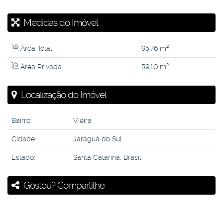
Medidas do Imóvel
Área Total:
95
.76
m²
Área Privada:
59
.10
m²
Localização do Imóvel
Bairro:
Vieira
Cidade:
Jaraguá do Sul
Estado:
Santa Catarina, Brasil
Gostou? Compartilhe