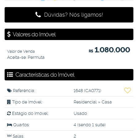
Dúvidas? Nós ligamos!
Valores do Imóvel
1.080.000
Valor de Venda
R$
Aceita-se: Permuta
Características do Imóvel
Referência:
1648
(CA0771)
Tipo de Imóvel:
Residencial
»
Casa
Estágio do Imóvel:
Usado
Quartos:
4 (sendo 1 suíte)
Salas:
2