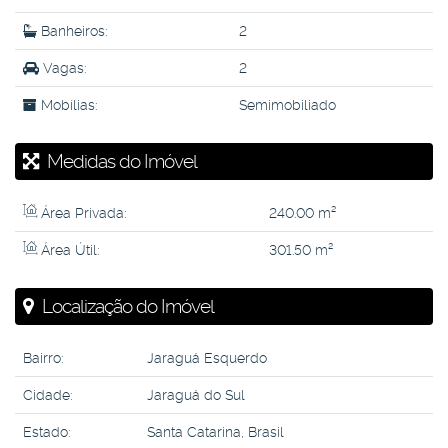
Banheiros:
2
Vagas:
2
Mobílias:
Semimobiliado
Medidas do Imóvel
Área Privada:
240
.00
m²
Área Útil:
301
.50
m²
Localização do Imóvel
Bairro:
Jaraguá Esquerdo
Cidade:
Jaraguá do Sul
Estado:
Santa Catarina, Brasil