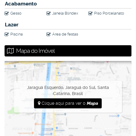
Acabamento
Gesso
Janela Blindex
Piso Porcelanato
Lazer
Piscina
Área de festas
Mapa do Imóvel
Jaraguá Esquerdo
,
Jaraguá do Sul
,
Santa
Catarina
,
Brasil
Clique aqui para ver o
Mapa