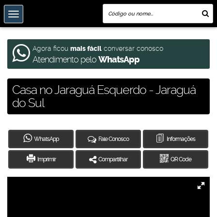
Agora ficou
mais fácil
conversar conosco
Atendimento pelo
WhatsApp
Casa no Jaraguá Esquerdo - Jaraguá
do Sul
WhatsApp
Fale Conosco
Informações
Imprimir
Compartilhar
QR Code