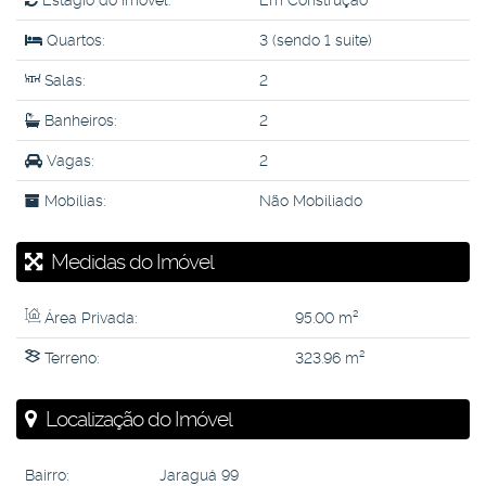
Estágio do Imóvel:
Em Construção
Quartos:
3 (sendo 1 suíte)
Salas:
2
Banheiros:
2
Vagas:
2
Mobílias:
Não Mobiliado
Medidas do Imóvel
Área Privada:
95
.00
m²
Terreno:
323
.96
m²
Localização do Imóvel
Bairro:
Jaraguá 99