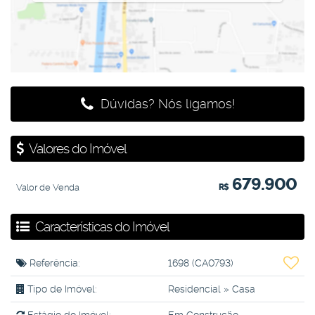
Dúvidas? Nós ligamos!
Valores do Imóvel
679.900
Valor de Venda
R$
Características do Imóvel
Referência:
1698
(CA0793)
Tipo de Imóvel:
Residencial
»
Casa