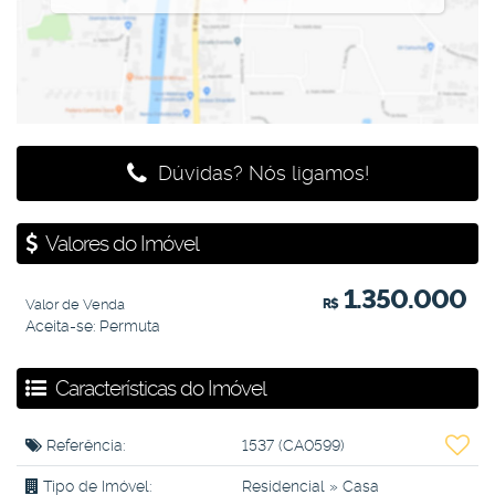
Dúvidas? Nós ligamos!
Valores do Imóvel
1.350.000
Valor de Venda
R$
Aceita-se: Permuta
Características do Imóvel
Referência:
1537
(CA0599)
Tipo de Imóvel:
Residencial
»
Casa