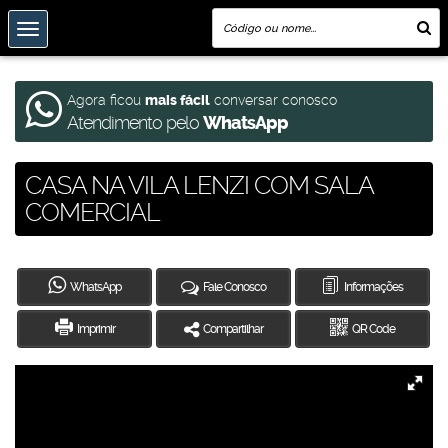
Agora ficou
mais fácil
conversar conosco
Atendimento pelo
WhatsApp
CASA NA VILA LENZI COM SALA
COMERCIAL
WhatsApp
Fale Conosco
Informações
Imprimir
Compartilhar
QR Code