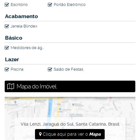
Escritório
Portão Eletrônico
Acabamento
Janela Blindex
Básico
Medidores de água, luz e gás individuais
Lazer
Piscina
Salão de Festas
Mapa do Imóvel
Vila Lenzi
,
Jaraguá do Sul
,
Santa Catarina
,
Brasil
Clique aqui para ver o
Mapa