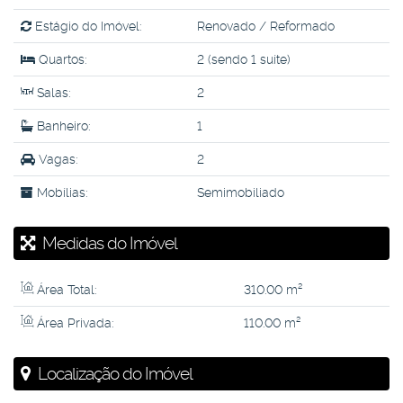
Estágio do Imóvel:
Renovado / Reformado
Quartos:
2 (sendo 1 suíte)
Salas:
2
Banheiro:
1
Vagas:
2
Mobílias:
Semimobiliado
Medidas do Imóvel
Área Total:
310
.00
m²
Área Privada:
110
.00
m²
Localização do Imóvel