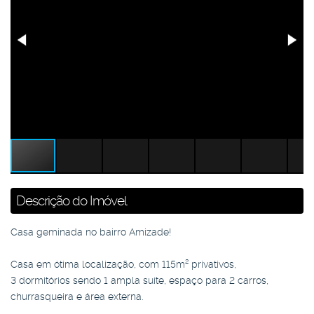
Descrição do Imóvel
Casa geminada no bairro Amizade!
Casa em ótima localização, com 115m² privativos,
3 dormitórios sendo 1 ampla suíte, espaço para 2 carros,
churrasqueira e área externa.