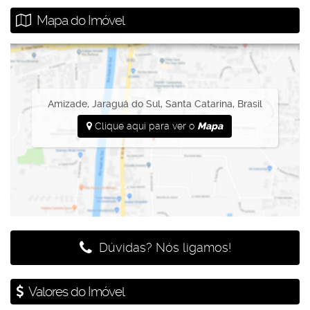
Mapa do Imóvel
Amizade
,
Jaraguá do Sul
,
Santa Catarina
,
Brasil
Clique aqui para ver o
Mapa
Dúvidas? Nós ligamos!
Valores do Imóvel