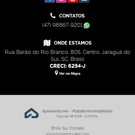
CONTATOS
(47) 98867-9201
ONDE ESTAMOS
Rua Barão do Rio Branco
,
805
,
Centro
,
Jaraguá do
Sul
,
SC
,
Brasil
CRECI: 6254-J
Ver no Mapa
Apresenta.me ~ Plataforma Imobiliária
Copyright © 2026 ~ 0.0000s
Brisa Sul Imóveis
www.brisaimoveis.com