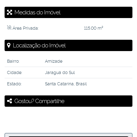
Medidas do Imóvel
Área Privada:
115
.00
m²
Localização do Imóvel
Bairro:
Amizade
Cidade:
Jaraguá do Sul
Estado:
Santa Catarina, Brasil
Gostou? Compartilhe