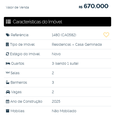
670.000
Valor de Venda
R$
Características do Imóvel
Referência:
1480
(CA0582)
Tipo de Imóvel:
Residencial
»
Casa Geminada
Estágio do Imóvel:
Novo
Quartos:
3 (sendo 1 suíte)
Salas:
2
Banheiros:
3
Vagas:
2
Ano de Construção:
2025
Mobílias:
Não Mobiliado