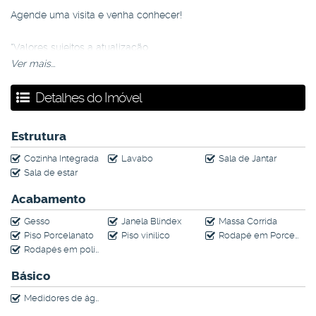
Agende uma visita e venha conhecer!
*Valores sujeitos a atualização.
Ver mais...
Detalhes do Imóvel
Estrutura
Cozinha Integrada
Lavabo
Sala de Jantar
Sala de estar
Acabamento
Gesso
Janela Blindex
Massa Corrida
Piso Porcelanato
Piso vinilico
Rodapé em Porcelanato
Rodapés em poliestireno
Básico
Medidores de água, luz e gás individuais