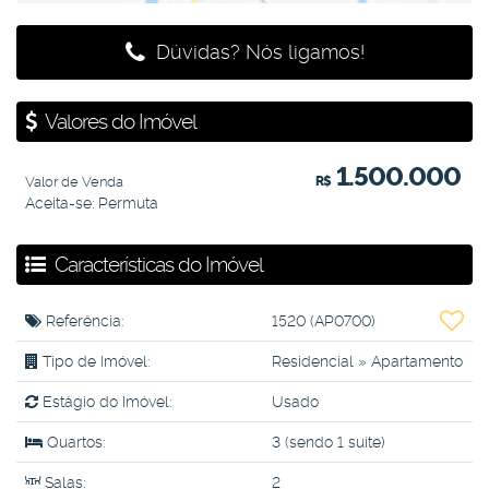
Dúvidas? Nós ligamos!
Valores do Imóvel
1.500.000
Valor de Venda
R$
Aceita-se: Permuta
Características do Imóvel
Referência:
1520
(AP0700)
Tipo de Imóvel:
Residencial
»
Apartamento
Estágio do Imóvel:
Usado
Quartos:
3 (sendo 1 suíte)
Salas:
2