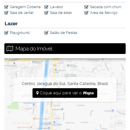
Garagem Coberta
Lavabo
Sacada com churrasqueira + fechamento vidro
Sala de Jantar
Sala de estar
Área de Serviço
Lazer
Playground
Salão de Festas
Mapa do Imóvel
Centro
,
Jaraguá do Sul
,
Santa Catarina
,
Brasil
Clique aqui para ver o
Mapa