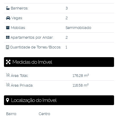
Banheiros:
3
Vagas:
2
Mobílias:
Semimobiliado
Apartamentos por Andar:
2
Quantidade de Torres/Blocos:
1
Medidas do Imóvel
Área Total:
176
.28
m²
Área Privada:
116
.58
m²
Localização do Imóvel
Bairro:
Centro