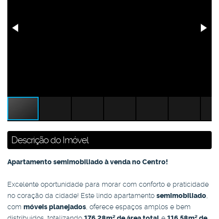
Descrição do Imóvel
Apartamento semimobiliado à venda no Centro!
Excelente oportunidade para morar com conforto e praticidade
no coração da cidade! Este lindo apartamento
semimobiliado
,
com
móveis planejados
, oferece espaços amplos e bem
distribuídos, totalizando
176,28m² de área total
e
116,58m² de