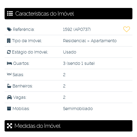
Características do Imóvel
Referência:
1592
(AP0737)
Tipo de Imóvel:
Residencial
»
Apartamento
Estágio do Imóvel:
Usado
Quartos:
3 (sendo 1 suíte)
Salas:
2
Banheiros:
2
Vagas:
2
Mobílias:
Semimobiliado
Medidas do Imóvel