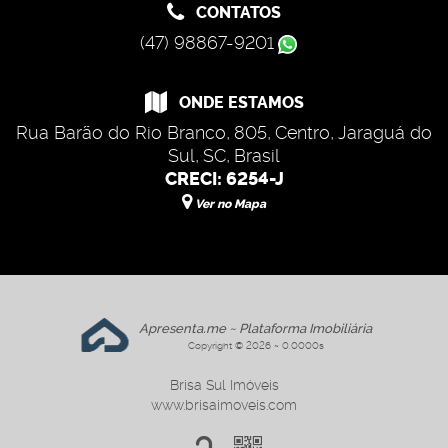
CONTATOS
(47) 98867-9201
ONDE ESTAMOS
Rua Barão do Rio Branco
,
805
,
Centro
,
Jaraguá do
Sul
,
SC
,
Brasil
CRECI: 6254-J
Ver no Mapa
Apresenta.me ~ Plataforma Imobiliária
Copyright © 2026 ~ 0.0000s
Brisa Sul Imóveis
www.brisaimoveis.com