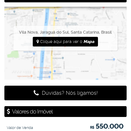
Vila Nova
,
Jaraguá do Sul
,
Santa Catarina
,
Brasil
Clique aqui para ver o
Mapa
Dúvidas? Nós ligamos!
Valores do Imóvel
550.000
Valor de Venda
R$