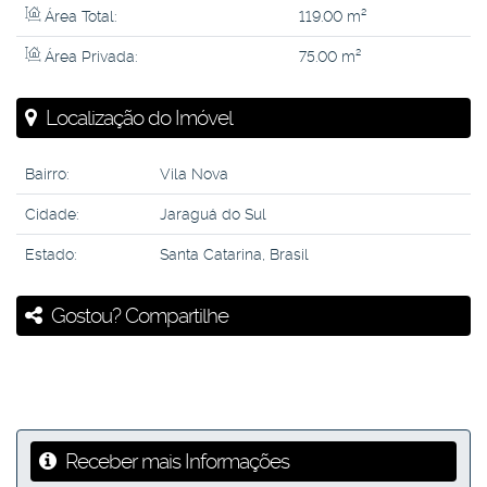
Área Total:
119
.00
m²
Área Privada:
75
.00
m²
Localização do Imóvel
Bairro:
Vila Nova
Cidade:
Jaraguá do Sul
Estado:
Santa Catarina, Brasil
Gostou? Compartilhe
Receber mais Informações