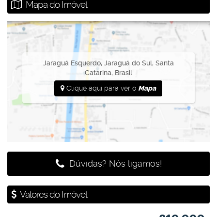
Mapa do Imóvel
Jaraguá Esquerdo
,
Jaraguá do Sul
,
Santa
Catarina
,
Brasil
Clique aqui para ver o
Mapa
Dúvidas? Nós ligamos!
Valores do Imóvel