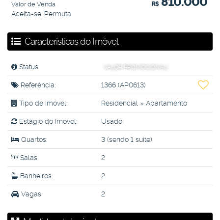
810.000
Valor de Venda
R$
Aceita-se: Permuta
Características do Imóvel
Status:
VALOR PROMOCIONAL!
Referência:
1366
(AP0613)
Tipo de Imóvel:
Residencial
»
Apartamento
Estágio do Imóvel:
Usado
Quartos:
3 (sendo 1 suíte)
Salas:
2
Banheiros:
2
Vagas:
2