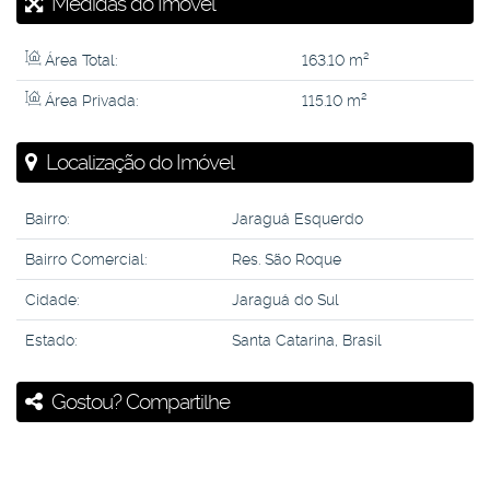
Medidas do Imóvel
Área Total:
163
.10
m²
Área Privada:
115
.10
m²
Localização do Imóvel
Bairro:
Jaraguá Esquerdo
Bairro Comercial:
Res. São Roque
Cidade:
Jaraguá do Sul
Estado:
Santa Catarina, Brasil
Gostou? Compartilhe