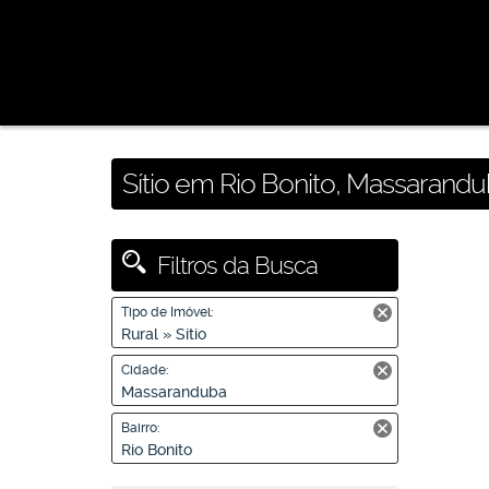
Sítio em Rio Bonito, Massarandu
Filtros da Busca
Tipo de Imóvel:
Rural » Sítio
Cidade:
Massaranduba
Bairro:
Rio Bonito