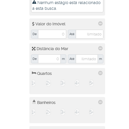
Nenhum estágio está relacionado
a esta busca.
Valor do Imóvel
De
Até
Distância do Mar
De
m
Até
m
Quartos
1+
2+
3+
4+
5+
Banheiros
1+
2+
3+
4+
5+