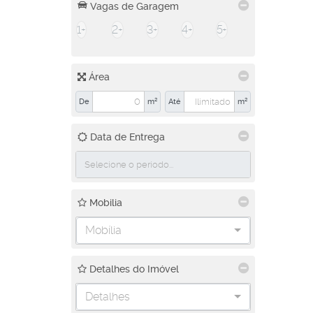
Vagas de Garagem
1+
2+
3+
4+
5+
Área
De
m²
Até
m²
Data de Entrega
Mobilia
Mobília
Detalhes do Imóvel
Detalhes