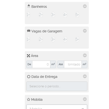
Banheiros
1+
2+
3+
4+
5+
Vagas de Garagem
1+
2+
3+
4+
5+
Área
De
m²
Até
m²
Data de Entrega
Mobilia