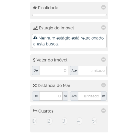
Tifa Martins (1)
Finalidade
Três Rios do Norte (3)
Três Rios do Sul (1)
Vieira (1)
Estágio do Imóvel
Vila Baependi (1)
Vila Lalau (5)
Nenhum estágio está relacionado
Vila Lenzi (2)
a esta busca.
Schroeder (3)
Valor do Imóvel
Centro (1)
Rio Hern (1)
De
Até
Schroeder 1 (1)
Distância do Mar
Araquari (1)
Abrahão Alab (1)
De
m
Até
m
Quartos
1+
2+
3+
4+
5+