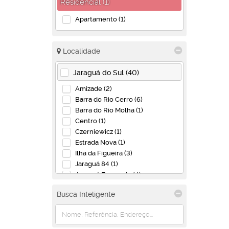
Residencial (1)
Apartamento (1)
Localidade
Jaraguá do Sul (40)
Amizade (2)
Barra do Rio Cerro (6)
Barra do Rio Molha (1)
Centro (1)
Czerniewicz (1)
Estrada Nova (1)
Ilha da Figueira (3)
Jaraguá 84 (1)
Jaraguá Esquerdo (4)
João Pessoa (1)
Busca Inteligente
Rau (1)
Rio Cerro I (1)
Santo Antônio (2)
São Luís (1)