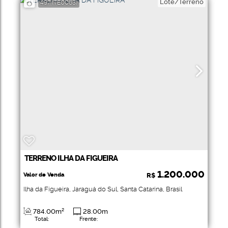
Lote/Terreno
497
(TE0063)
TERRENO ILHA DA FIGUEIRA
1.200.000
Valor de Venda
R$
Ilha da Figueira
,
Jaraguá do Sul
,
Santa Catarina
,
Brasil
784
.00
m²
28
.00
m
Total:
Frente: