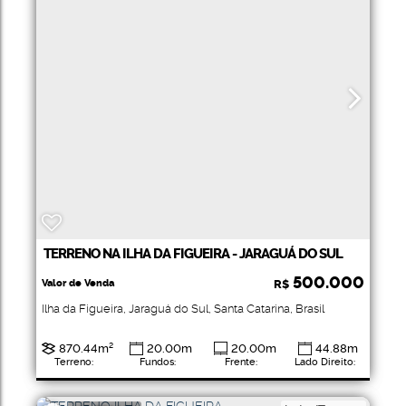
TERRENO NA ILHA DA FIGUEIRA - JARAGUÁ DO SUL
500.000
Valor de Venda
R$
Ilha da Figueira
,
Jaraguá do Sul
,
Santa Catarina
,
Brasil
870
.44
m²
20
.00
m
20
.00
m
44
.88
m
Terreno:
Fundos:
Frente:
Lado Direito:
42
.21
m
Lado
Esquerdo: