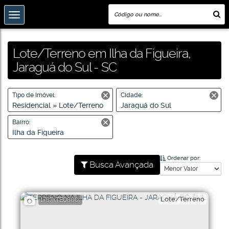
Lote/Terreno em Ilha da Figueira,
Jaraguá do Sul - SC
Tipo de Imóvel:
Cidade:
Residencial » Lote/Terreno
Jaraguá do Sul
Bairro:
Ilha da Figueira
Ordenar por:
Busca Avançada
Lote/Terreno
1757
(TE0800)