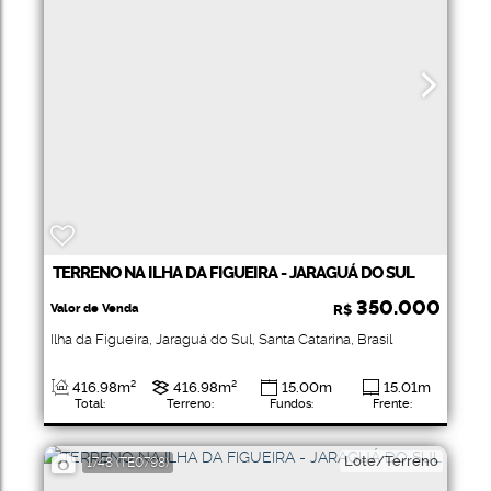
TERRENO NA ILHA DA FIGUEIRA - JARAGUÁ DO SUL
350.000
Valor de Venda
R$
Ilha da Figueira
,
Jaraguá do Sul
,
Santa Catarina
,
Brasil
416
.98
m²
416
.98
m²
15
.00
m
15
.01
m
Total:
Terreno:
Fundos:
Frente:
Lote/Terreno
1748
(TE0798)