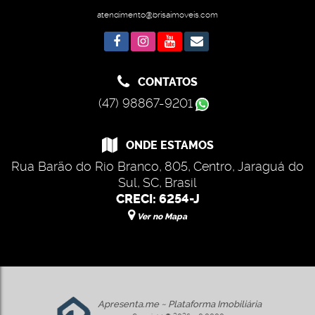
atendimento@brisaimoveis.com
CONTATOS
(47) 98867-9201
ONDE ESTAMOS
Rua Barão do Rio Branco
,
805
,
Centro
,
Jaraguá do
Sul
,
SC
,
Brasil
CRECI: 6254-J
Ver no Mapa
Apresenta.me ~ Plataforma Imobiliária