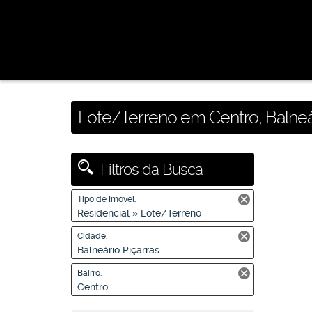
Lote/Terreno em Centro, Balneár
Filtros da Busca
Tipo de Imóvel:
Residencial » Lote/Terreno
Cidade:
Balneário Piçarras
Bairro:
Centro