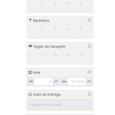
1+
2+
3+
4+
5+
Banheiros
1+
2+
3+
4+
5+
Vagas de Garagem
1+
2+
3+
4+
5+
Área
De
m²
Até
m²
Data de Entrega