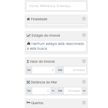
Rio Cerro I (1)
Santo Antônio (2)
São Luís (1)
Tifa Martins (1)
Finalidade
Três Rios do Norte (3)
Três Rios do Sul (1)
Vieira (1)
Estágio do Imóvel
Vila Baependi (1)
Vila Lalau (5)
Nenhum estágio está relacionado
Vila Lenzi (2)
a esta busca.
Schroeder (3)
Valor do Imóvel
Centro (1)
Rio Hern (1)
De
Até
Schroeder 1 (1)
Distância do Mar
Araquari (1)
Abrahão Alab (1)
De
m
Até
m
Quartos