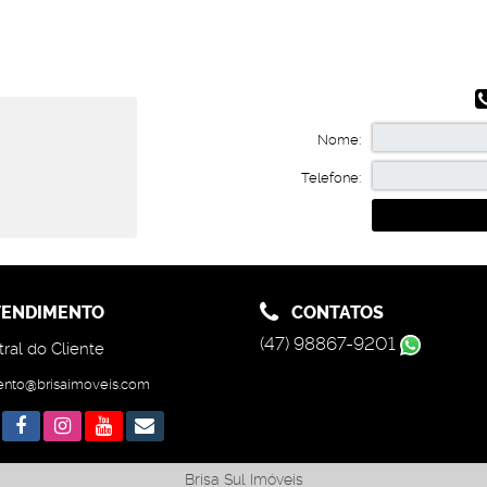
Nome:
Telefone:
ENDIMENTO
CONTATOS
(47) 98867-9201
ral do Cliente
ento@brisaimoveis.com
Brisa Sul Imóveis