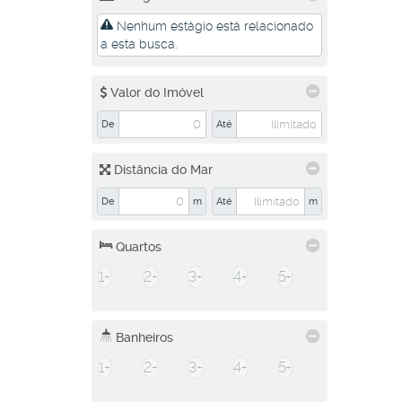
Nenhum estágio está relacionado
a esta busca.
Valor do Imóvel
De
Até
Distância do Mar
De
m
Até
m
Quartos
1+
2+
3+
4+
5+
Banheiros
1+
2+
3+
4+
5+