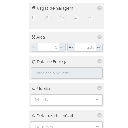
Vagas de Garagem
1+
2+
3+
4+
5+
Área
De
m²
Até
m²
Data de Entrega
Mobilia
Mobília
Detalhes do Imóvel
Detalhes