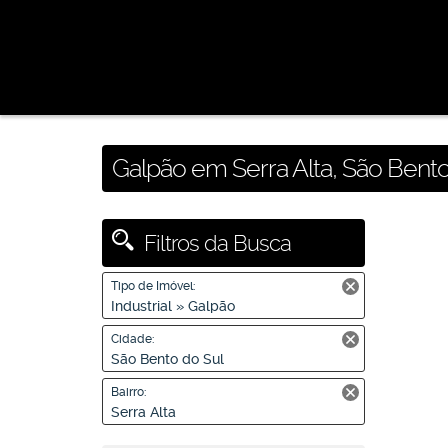
Galpão em Serra Alta, São Bento
Filtros da Busca
Tipo de Imóvel:
Industrial » Galpão
Cidade:
São Bento do Sul
Bairro:
Serra Alta