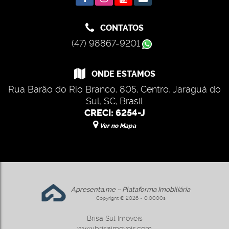
CONTATOS
(47) 98867-9201
ONDE ESTAMOS
Rua Barão do Rio Branco
,
805
,
Centro
,
Jaraguá do
Sul
,
SC
,
Brasil
CRECI: 6254-J
Ver no Mapa
Apresenta.me ~ Plataforma Imobiliária
Copyright © 2026 ~ 0.0000s
Brisa Sul Imóveis
www.brisaimoveis.com