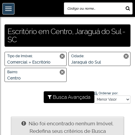
Escritório em Centro, Jaraguá do Sul -
SC
Tipo de Imóvel:
Cidade:
Comercial » Escritório
Jaraguá do Sul
Bairro:
Centro
Ordenar por:
Busca Avançada
Não foi encontrado nenhum Imóvel.
Redefina seus critérios de Busca