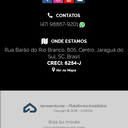
CONTATOS
(47) 98867-9201
ONDE ESTAMOS
Rua Barão do Rio Branco
,
805
,
Centro
,
Jaraguá do
Sul
,
SC
,
Brasil
CRECI: 6254-J
Ver no Mapa
Apresenta.me ~ Plataforma Imobiliária
Copyright © 2026 ~ 0.0000s
Brisa Sul Imóveis
www.brisaimoveis.com