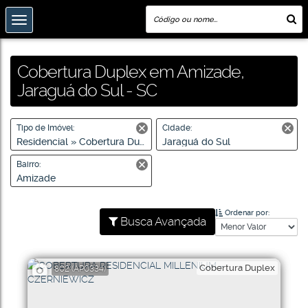
Cobertura Duplex em Amizade,
Jaraguá do Sul - SC
Tipo de Imóvel:
Cidade:
Residencial » Cobertura Duplex
Jaraguá do Sul
Bairro:
Amizade
Ordenar por:
Busca Avançada
Cobertura Duplex
802
(AP0334)