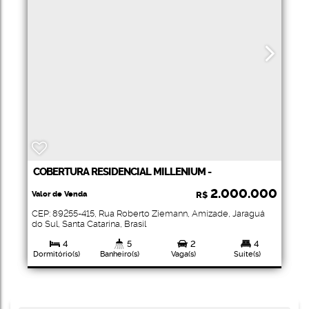
COBERTURA RESIDENCIAL MILLENIUM -
CZERNIEWICZ
2.000.000
Valor de Venda
R$
CEP: 89255-415
,
Rua Roberto Ziemann
,
Amizade
,
Jaraguá
do Sul
,
Santa Catarina
,
Brasil
4
5
2
4
Dormitório(s)
Banheiro(s)
Vaga(s)
Suíte(s)
344
.01
m²
Total: