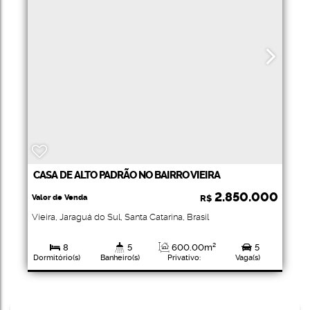
CASA DE ALTO PADRÃO NO BAIRRO VIEIRA
2.850.000
Valor de Venda
R$
Vieira
,
Jaraguá do Sul
,
Santa Catarina
,
Brasil
8
5
600
.00
m²
5
Dormitório(s)
Banheiro(s)
Privativo:
Vaga(s)
1
3200
.00
m²
3200
.00
m²
Suíte(s)
Total:
Terreno: