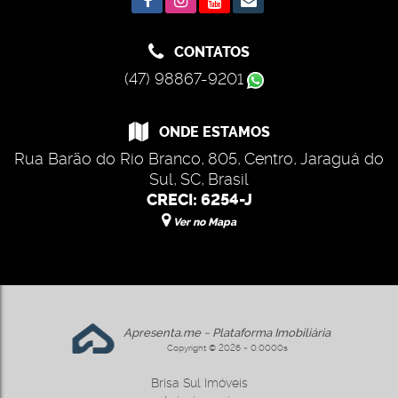
CONTATOS
(47) 98867-9201
ONDE ESTAMOS
Rua Barão do Rio Branco
,
805
,
Centro
,
Jaraguá do
Sul
,
SC
,
Brasil
CRECI: 6254-J
Ver no Mapa
Apresenta.me ~ Plataforma Imobiliária
Copyright © 2026 ~ 0.0000s
Brisa Sul Imóveis