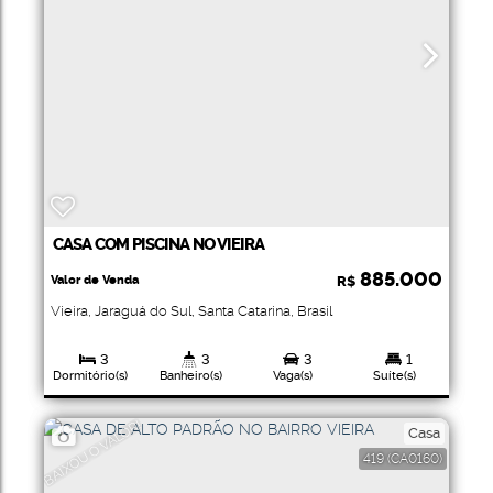
CASA COM PISCINA NO VIEIRA
885.000
Valor de Venda
R$
Vieira
,
Jaraguá do Sul
,
Santa Catarina
,
Brasil
3
3
3
1
Dormitório(s)
Banheiro(s)
Vaga(s)
Suíte(s)
160
.93
m²
342
.00
m²
Total:
Terreno:
BAIXOU O VALOR!
Casa
419
(CA0160)