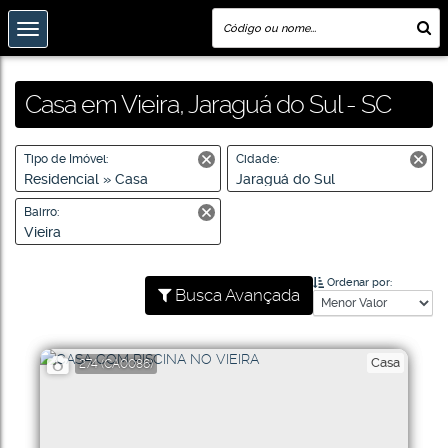
Casa em Vieira, Jaraguá do Sul - SC
Tipo de Imóvel:
Cidade:
Residencial » Casa
Jaraguá do Sul
Bairro:
Vieira
Ordenar por:
Busca Avançada
Casa
274
(CA0086)