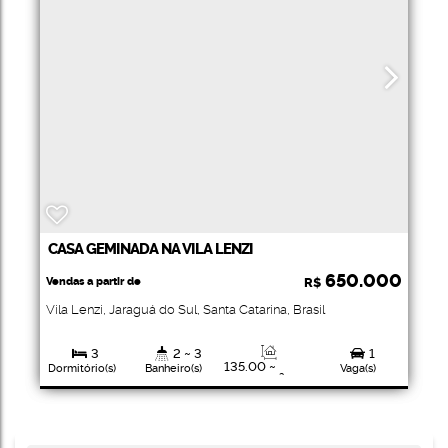
CASA GEMINADA NA VILA LENZI
650.000
Vendas a partir de
R$
Vila Lenzi
,
Jaraguá do Sul
,
Santa Catarina
,
Brasil
3
2 ~ 3
1
135
.00
~
Dormitório(s)
Banheiro(s)
Vaga(s)
142
.00
m²
1
Privativo:
Suíte(s)