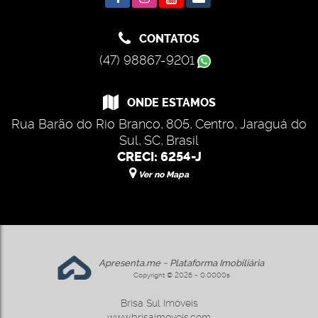
CONTATOS
(47) 98867-9201
ONDE ESTAMOS
Rua Barão do Rio Branco
,
805
,
Centro
,
Jaraguá do
Sul
,
SC
,
Brasil
CRECI: 6254-J
Ver no Mapa
Apresenta.me ~ Plataforma Imobiliária
Copyright © 2026 ~ 0.0000s
Brisa Sul Imóveis
www.brisaimoveis.com