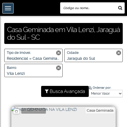
Casa Geminada em Vila Lenzi, Jaraguá
do Sul - SC
Tipo de Imóvel:
Cidade:
Residencial » Casa Geminada
Jaraguá do Sul
Bairro:
Vila Lenzi
Ordenar por:
Busca Avançada
Casa Geminada
1017
(CA0408)