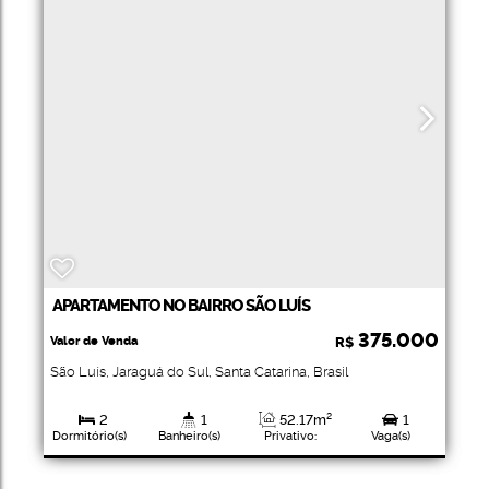
APARTAMENTO NO BAIRRO SÃO LUÍS
375.000
Valor de Venda
R$
São Luís
,
Jaraguá do Sul
,
Santa Catarina
,
Brasil
2
1
52
.17
m²
1
Dormitório(s)
Banheiro(s)
Privativo:
Vaga(s)
64
.55
m²
Total: