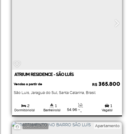
ATRIUM RESIDENCE - SÃO LUÍS
365.800
Vendas a partir de
R$
São Luís
,
Jaraguá do Sul
,
Santa Catarina
,
Brasil
2
1
1
54
.96
~
Dormitório(s)
Banheiro(s)
Vaga(s)
57
.46
m²
Privativo:
67
.06
~
70
.11
m²
Apartamento
1640
(AP0766)
Total: