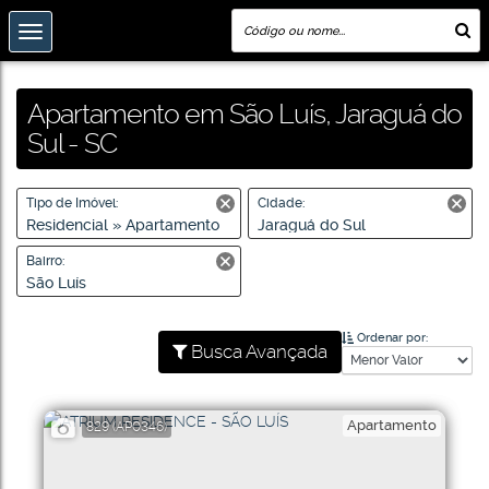
Apartamento em São Luís, Jaraguá do
Sul - SC
Tipo de Imóvel:
Cidade:
Residencial » Apartamento
Jaraguá do Sul
Bairro:
São Luís
Ordenar por:
Busca Avançada
Apartamento
829
(AP0346)