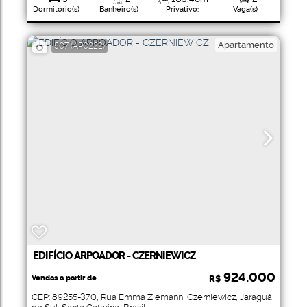
Dormitório(s)
Banheiro(s)
Privativo:
Vaga(s)
1
Suíte(s)
Apartamento
507
(AP0222)
EDIFÍCIO ARPOADOR - CZERNIEWICZ
924.000
Vendas a partir de
R$
CEP: 89255-370
,
Rua Emma Ziemann
,
Czerniewicz
,
Jaraguá