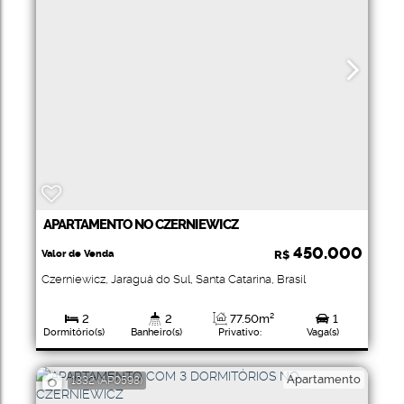
APARTAMENTO NO CZERNIEWICZ
450.000
Valor de Venda
R$
Czerniewicz
,
Jaraguá do Sul
,
Santa Catarina
,
Brasil
2
2
77
.50
m²
1
Dormitório(s)
Banheiro(s)
Privativo:
Vaga(s)
1
107
.30
m²
Suíte(s)
Total:
Apartamento
1332
(AP0598)