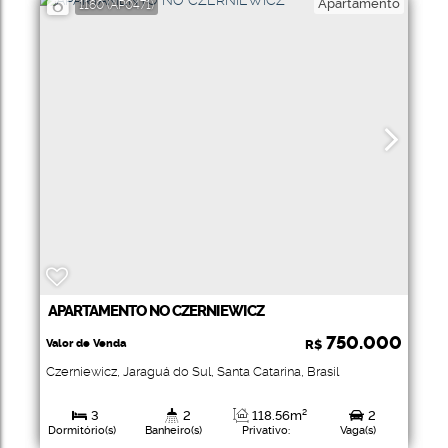
Apartamento
1160
(AP0471)
APARTAMENTO NO CZERNIEWICZ
750.000
Valor de Venda
R$
Czerniewicz
,
Jaraguá do Sul
,
Santa Catarina
,
Brasil
3
2
118
.56
m²
2
Dormitório(s)
Banheiro(s)
Privativo:
Vaga(s)
1
226
.03
m²