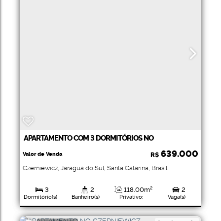
APARTAMENTO COM 3 DORMITÓRIOS NO
CZERNIEWICZ
639.000
Valor de Venda
R$
Czerniewicz
,
Jaraguá do Sul
,
Santa Catarina
,
Brasil
3
2
118
.00
m²
2
Dormitório(s)
Banheiro(s)
Privativo:
Vaga(s)
1
226
.00
m²
Suíte(s)
Total: