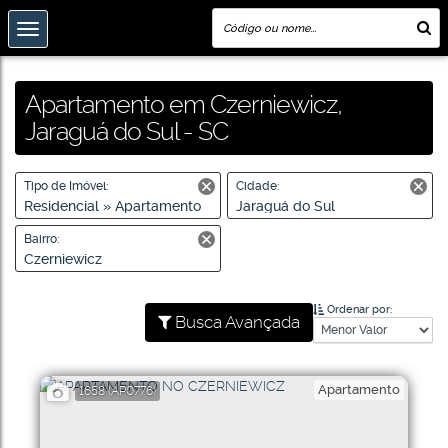
Apartamento em Czerniewicz,
Jaraguá do Sul - SC
Tipo de Imóvel:
Cidade:
Residencial » Apartamento
Jaraguá do Sul
Bairro:
Czerniewicz
Ordenar por:
Busca Avançada
Apartamento
1658
(AP0776)