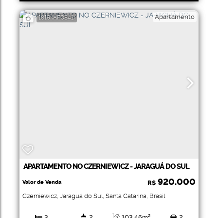
Suíte(s)
Total:
Apartamento
1819
(AP0841)
APARTAMENTO NO CZERNIEWICZ - JARAGUÁ DO SUL
920.000
Valor de Venda
R$
Czerniewicz
,
Jaraguá do Sul
,
Santa Catarina
,
Brasil
3
2
103
.46
m²
2