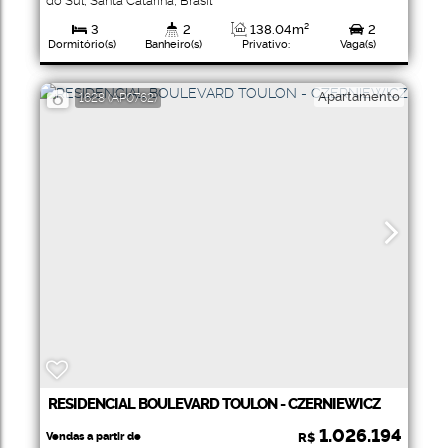
do Sul
,
Santa Catarina
,
Brasil
3
2
138
.04
m²
2
Dormitório(s)
Banheiro(s)
Privativo:
Vaga(s)
1
165
.23
m²
138
.04
m²
Suíte(s)
Total:
Útil:
Apartamento
1628
(AP0762)
RESIDENCIAL BOULEVARD TOULON - CZERNIEWICZ
1.026.194
Vendas a partir de
R$