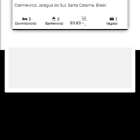
Czerniewicz
,
Jaraguá do Sul
,
Santa Catarina
,
Brasil
3
2
1
93
.83
~
Dormitório(s)
Banheiro(s)
Vaga(s)
97
.84
m²
1
Privativo:
Suíte(s)