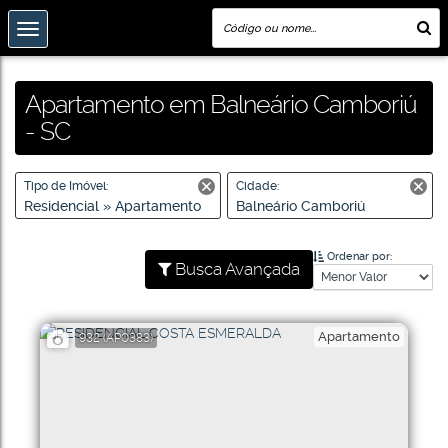
Apartamento em Balneário Camboriú
- SC
Tipo de Imóvel:
Cidade:
Residencial » Apartamento
Balneário Camboriú
Ordenar por:
Busca Avançada
Apartamento
932
(AP0383)