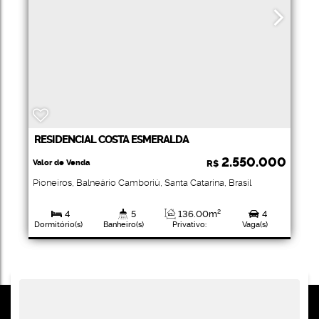
RESIDENCIAL COSTA ESMERALDA
2.550.000
Valor de Venda
R$
Pioneiros
,
Balneário Camboriú
,
Santa Catarina
,
Brasil
4
5
136
.00
m²
4
Dormitório(s)
Banheiro(s)
Privativo:
Vaga(s)
4
Suíte(s)