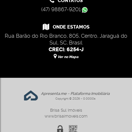
CONTATOS
(47) 98867-9201
ONDE ESTAMOS
Rua Barão do Rio Branco
,
805
,
Centro
,
Jaraguá do
Sul
,
SC
,
Brasil
CRECI: 6254-J
Ver no Mapa
Apresenta.me ~ Plataforma Imobiliária
Copyright © 2026 ~ 0.0000s
Brisa Sul Imóveis
www.brisaimoveis.com