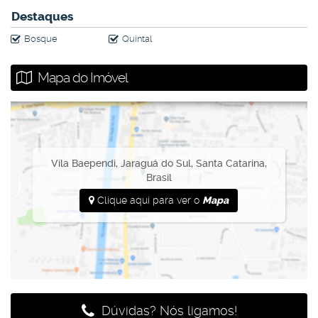
Agende a sua visita e venha conhecer!
Destaques
Bosque
Quintal
*Valores sujeitos a atualização.
Mapa do Imóvel
Vila Baependi
,
Jaraguá do Sul
,
Santa Catarina
,
Brasil
Clique aqui para ver o
Mapa
Dúvidas? Nós ligamos!