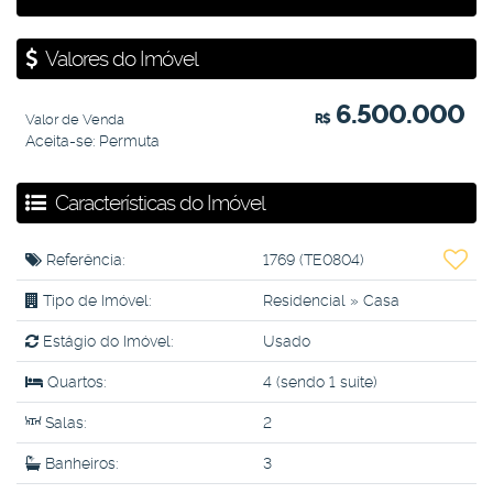
Valores do Imóvel
6.500.000
Valor de Venda
R$
Aceita-se: Permuta
Características do Imóvel
Referência:
1769
(TE0804)
Tipo de Imóvel:
Residencial
»
Casa
Estágio do Imóvel:
Usado
Quartos:
4 (sendo 1 suíte)
Salas:
2
Banheiros:
3