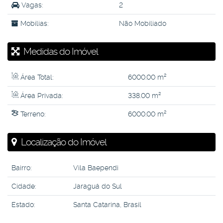
Vagas:
2
Mobílias:
Não Mobiliado
Medidas do Imóvel
Área Total:
6000
.00
m²
Área Privada:
338
.00
m²
Terreno:
6000
.00
m²
Localização do Imóvel
Bairro:
Vila Baependi
Cidade:
Jaraguá do Sul
Estado:
Santa Catarina, Brasil