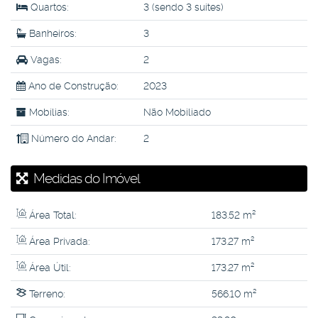
Quartos:
3 (sendo 3 suítes)
Banheiros:
3
Vagas:
2
Ano de Construção:
2023
Mobílias:
Não Mobiliado
Número do Andar:
2
Medidas do Imóvel
Área Total:
183
.52
m²
Área Privada:
173
.27
m²
Área Útil:
173
.27
m²
Terreno:
566
.10
m²