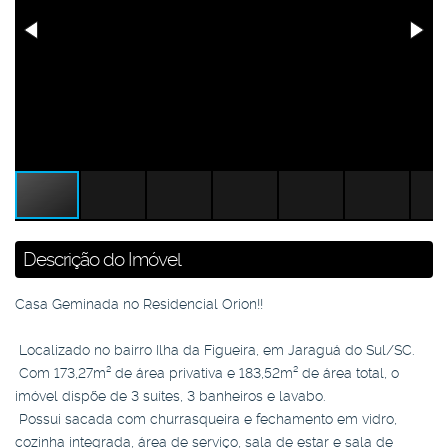
Descrição do Imóvel
Casa Geminada no Residencial Orion!!
Localizado no bairro Ilha da Figueira, em Jaraguá do Sul/SC.
Com 173,27m² de área privativa e 183,52m² de área total, o
imóvel dispõe de 3 suítes, 3 banheiros e lavabo.
Possui sacada com churrasqueira e fechamento em vidro,
cozinha integrada, área de serviço, sala de estar e sala de