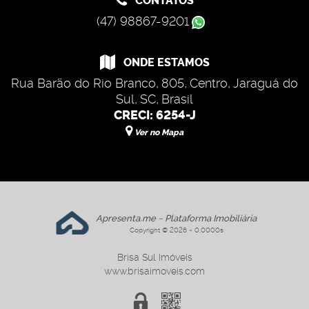
CONTATOS
(47) 98867-9201
ONDE ESTAMOS
Rua Barão do Rio Branco
,
805
,
Centro
,
Jaraguá do
Sul
,
SC
,
Brasil
CRECI: 6254-J
Ver no Mapa
Apresenta.me ~ Plataforma Imobiliária
Copyright © 2026 ~ 0.0000s
Brisa Sul Imóveis
www.brisaimoveis.com