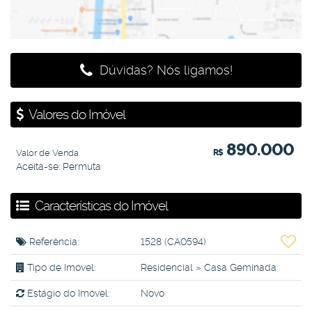
Dúvidas? Nós ligamos!
Valores do Imóvel
890.000
Valor de Venda
R$
Aceita-se: Permuta
Características do Imóvel
Referência:
1528
(CA0594)
Tipo de Imóvel:
Residencial
»
Casa Geminada
Estágio do Imóvel:
Novo