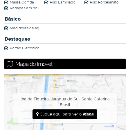
Massa Corrida
Piso Laminado
Piso Porcelanato
Rodapés em poliestireno
Básico
Medidores de água, luz e gás individuais
Destaques
Portão Eletrônico
Mapa do Imóvel
Ilha da Figueira
,
Jaraguá do Sul
,
Santa Catarina
,
Brasil
Clique aqui para ver o
Mapa