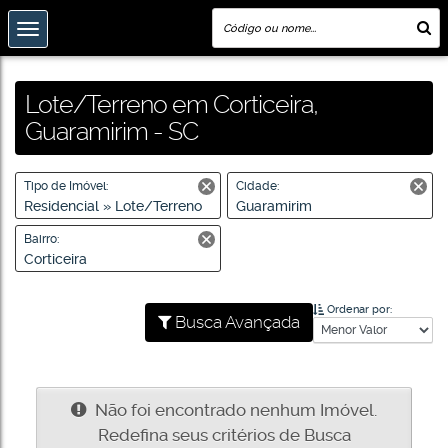
Lote/Terreno em Corticeira,
Guaramirim - SC
Tipo de Imóvel:
Cidade:
Residencial » Lote/Terreno
Guaramirim
Bairro:
Corticeira
Ordenar por:
Busca Avançada
Não foi encontrado nenhum Imóvel.
Redefina seus critérios de Busca