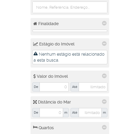
Rio Cerro I (1)
Santo Antônio (2)
São Luís (1)
Tifa Martins (1)
Finalidade
Três Rios do Norte (3)
Três Rios do Sul (1)
Vieira (1)
Estágio do Imóvel
Vila Baependi (1)
Vila Lalau (5)
Nenhum estágio está relacionado
Vila Lenzi (2)
a esta busca.
Schroeder (3)
Valor do Imóvel
Centro (1)
Rio Hern (1)
De
Até
Schroeder 1 (1)
Distância do Mar
Araquari (1)
Abrahão Alab (1)
De
m
Até
m
Quartos