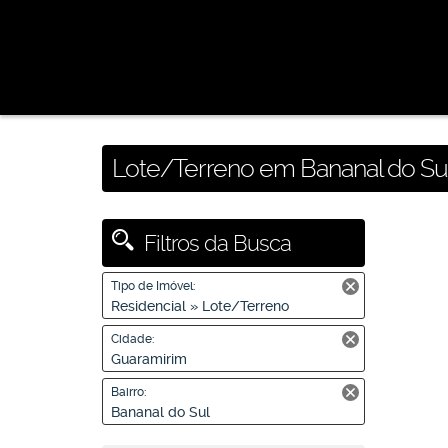
Lote/Terreno em Bananal do Sul
Filtros da Busca
Tipo de Imóvel:
Residencial » Lote/Terreno
Cidade:
Guaramirim
Bairro:
Bananal do Sul