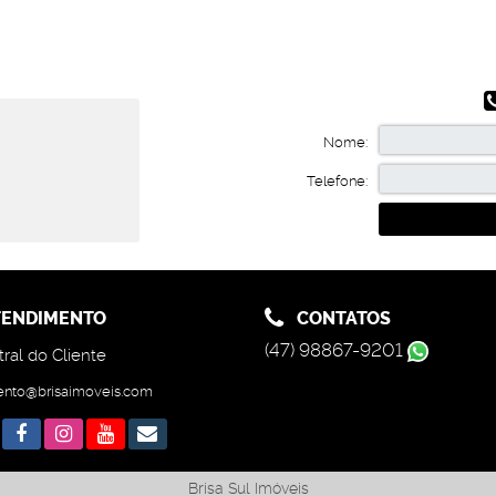
Nome:
Telefone:
ENDIMENTO
CONTATOS
(47) 98867-9201
ral do Cliente
ento@brisaimoveis.com
Brisa Sul Imóveis