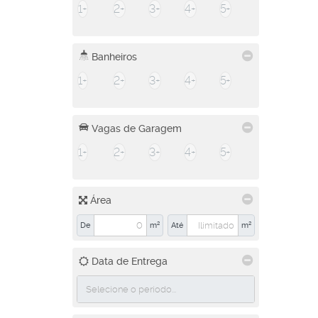
1+
2+
3+
4+
5+
Banheiros
1+
2+
3+
4+
5+
Vagas de Garagem
1+
2+
3+
4+
5+
Área
De
m²
Até
m²
Data de Entrega