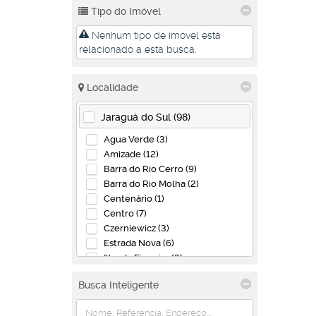
Tipo do Imóvel
Nenhum tipo de imóvel está
relacionado a esta busca.
Localidade
Jaraguá do Sul (98)
Água Verde (3)
Amizade (12)
Barra do Rio Cerro (9)
Barra do Rio Molha (2)
Centenário (1)
Centro (7)
Czerniewicz (3)
Estrada Nova (6)
Ilha da Figueira (9)
Jaraguá 99 (4)
Busca Inteligente
Jaraguá Esquerdo (4)
João Pessoa (3)