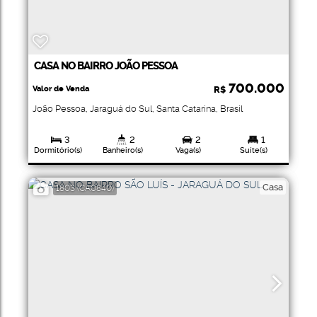
CASA NO BAIRRO JOÃO PESSOA
700.000
Valor de Venda
R$
João Pessoa
,
Jaraguá do Sul
,
Santa Catarina
,
Brasil
3
2
2
1
Dormitório(s)
Banheiro(s)
Vaga(s)
Suíte(s)
120
.00
m²
480
.00
m²
Total:
Terreno:
Casa
1803
(CA0840)