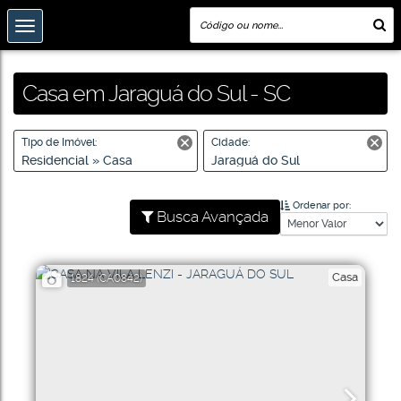
Casa em Jaraguá do Sul - SC
Tipo de Imóvel:
Cidade:
Residencial » Casa
Jaraguá do Sul
Ordenar por:
Busca Avançada
Casa
1824
(CA0842)