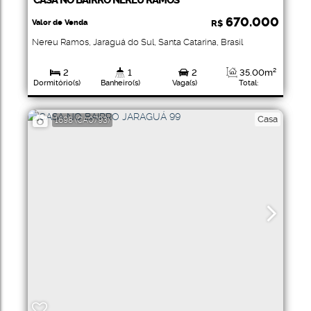
CASA NO BAIRRO NEREU RAMOS
670.000
Valor de Venda
R$
Nereu Ramos
,
Jaraguá do Sul
,
Santa Catarina
,
Brasil
2
1
2
35
.00
m²
Dormitório(s)
Banheiro(s)
Vaga(s)
Total:
337
.50
m²
Terreno:
Casa
1698
(CA0793)