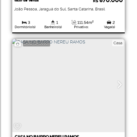
670.000
Valor de Venda
R$
João Pessoa
,
Jaraguá do Sul
,
Santa Catarina
,
Brasil
3
1
111
.54
m²
2
Dormitório(s)
Banheiro(s)
Privativo:
Vaga(s)
343
.00
m²
343
.00
m²
Total:
Terreno:
Casa
1432
(CA0560)