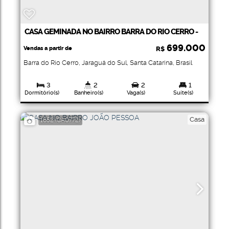
CASA GEMINADA NO BAIRRO BARRA DO RIO CERRO -
JARAGUÁ DO SUL
699.000
Vendas a partir de
R$
Barra do Rio Cerro
,
Jaraguá do Sul
,
Santa Catarina
,
Brasil
3
2
2
1
Dormitório(s)
Banheiro(s)
Vaga(s)
Suíte(s)
130
.87
m²
Total:
Casa
1652
(CA0772)