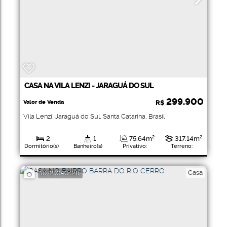
CASA NA VILA LENZI - JARAGUÁ DO SUL
299.900
Valor de Venda
R$
Vila Lenzi
,
Jaraguá do Sul
,
Santa Catarina
,
Brasil
2
1
75
.64
m²
317
.14
m²
Dormitório(s)
Banheiro(s)
Privativo:
Terreno:
23
.63
m
13
.85
m
13
.85
m
Comprimento:
Fundos:
Frente:
Casa
1072
(CA0428)