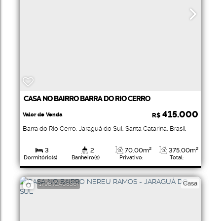
CASA NO BAIRRO BARRA DO RIO CERRO
415.000
Valor de Venda
R$
Barra do Rio Cerro
,
Jaraguá do Sul
,
Santa Catarina
,
Brasil
3
2
70
.00
m²
375
.00
m²
Dormitório(s)
Banheiro(s)
Privativo:
Total:
Casa
1796
(CA0836)