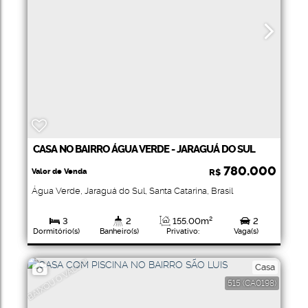
CASA NO BAIRRO ÁGUA VERDE - JARAGUÁ DO SUL
780.000
Valor de Venda
R$
Água Verde
,
Jaraguá do Sul
,
Santa Catarina
,
Brasil
3
2
155
.00
m²
2
Dormitório(s)
Banheiro(s)
Privativo:
Vaga(s)
1
300
.00
m²
Suíte(s)
Total:
BAIXOU O VALOR!
Casa
515
(CA0198)