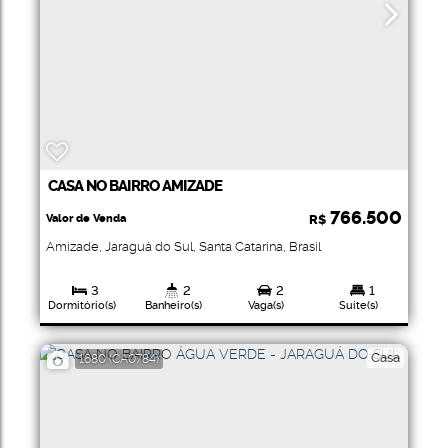
CASA NO BAIRRO AMIZADE
766.500
Valor de Venda
R$
Amizade
,
Jaraguá do Sul
,
Santa Catarina
,
Brasil
3
2
2
1
Dormitório(s)
Banheiro(s)
Vaga(s)
Suíte(s)
408
.75
m²
375
.75
m²
Total:
Terreno:
Casa
1680
(CA0784)