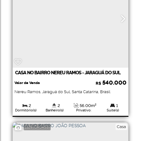
CASA NO BAIRRO NEREU RAMOS - JARAGUÁ DO SUL
540.000
Valor de Venda
R$
Nereu Ramos
,
Jaraguá do Sul
,
Santa Catarina
,
Brasil
2
2
56
.00
m²
1
Dormitório(s)
Banheiro(s)
Privativo:
Suíte(s)
322
.00
m²
322
.00
m²
Total:
Terreno:
Casa
1129
(CA0453)