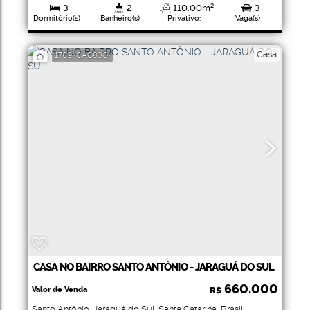
3
2
110
.00
m²
3
Dormitório(s)
Banheiro(s)
Privativo:
Vaga(s)
1
441
.00
m²
441
.00
m²
Suíte(s)
Total:
Terreno:
Casa
1789
(CA0830)
CASA NO BAIRRO SANTO ANTÔNIO - JARAGUÁ DO SUL
660.000
Valor de Venda
R$
Santo Antônio
,
Jaraguá do Sul
,
Santa Catarina
,
Brasil