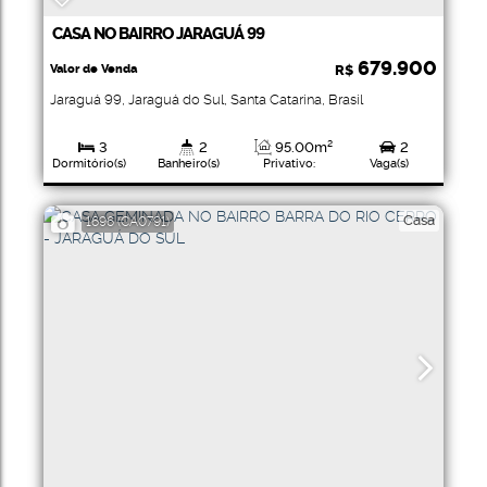
CASA NO BAIRRO JARAGUÁ 99
679.900
Valor de Venda
R$
Jaraguá 99
,
Jaraguá do Sul
,
Santa Catarina
,
Brasil
3
2
95
.00
m²
2
Dormitório(s)
Banheiro(s)
Privativo:
Vaga(s)
1
323
.96
m²
Suíte(s)
Terreno:
Casa
1696
(CA0791)