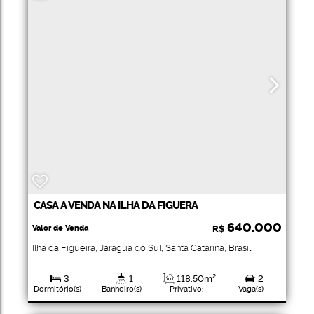
CASA A VENDA NA ILHA DA FIGUERA
640.000
Valor de Venda
R$
Ilha da Figueira
,
Jaraguá do Sul
,
Santa Catarina
,
Brasil
3
1
118
.50
m²
2
Dormitório(s)
Banheiro(s)
Privativo:
Vaga(s)
525
.00
m²
525
.00
m²
Total:
Útil: