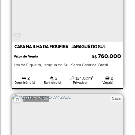
CASA NA ILHA DA FIGUEIRA - JARAGUÁ DO SUL
760.000
Valor de Venda
R$
Ilha da Figueira
,
Jaraguá do Sul
,
Santa Catarina
,
Brasil
2
2
124
.00
m²
2
Dormitório(s)
Banheiro(s)
Privativo:
Vaga(s)
1
550
.50
m²
Suíte(s)
Terreno:
Casa
1265
(CA0498)