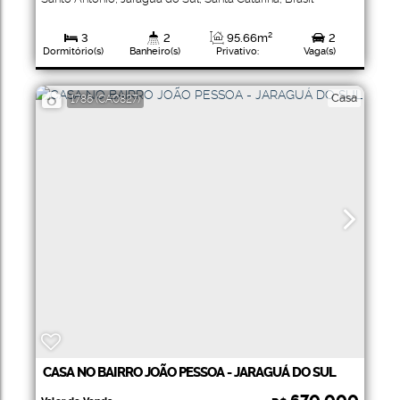
3
2
95
.66
m²
2
Dormitório(s)
Banheiro(s)
Privativo:
Vaga(s)
1
Suíte(s)
Casa
1786
(CA0827)
CASA NO BAIRRO JOÃO PESSOA - JARAGUÁ DO SUL