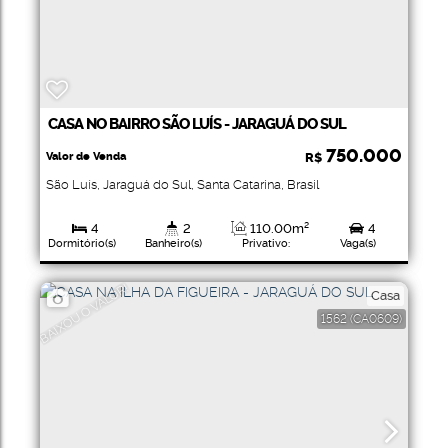
CASA NO BAIRRO SÃO LUÍS - JARAGUÁ DO SUL
750.000
Valor de Venda
R$
São Luís
,
Jaraguá do Sul
,
Santa Catarina
,
Brasil
4
2
110
.00
m²
4
Dormitório(s)
Banheiro(s)
Privativo:
Vaga(s)
417
.76
m²
417
.76
m²
Total:
Terreno:
BAIXOU O VALOR!
Casa
1562
(CA0609)