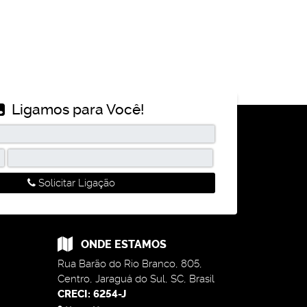
Ligamos para Você!
Solicitar Ligação
ONDE ESTAMOS
Rua Barão do Rio Branco
,
805
,
Centro
,
Jaraguá do Sul
,
SC
,
Brasil
CRECI: 6254-J