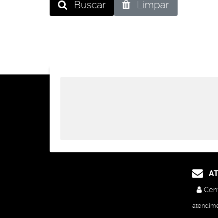
Buscar
Limpar
AT
Cent
atendim