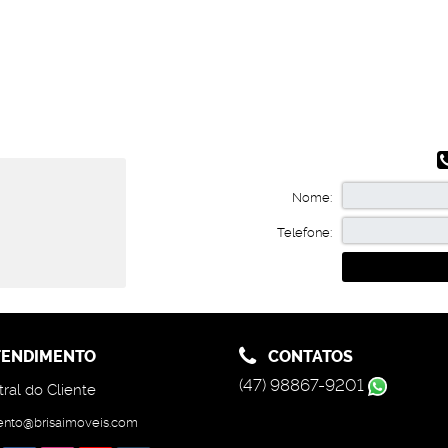
Nome:
Telefone:
ENDIMENTO
CONTATOS
(47) 98867-9201
ral do Cliente
ento@brisaimoveis.com