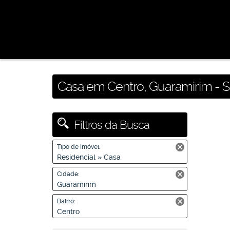
Casa em Centro, Guaramirim - 
Filtros da Busca
Tipo de Imóvel:
Residencial » Casa
Cidade:
Guaramirim
Bairro:
Centro