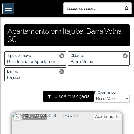
Apartamento em Itajuba, Barra Velha -
SC
Tipo de Imóvel:
Cidade:
Residencial » Apartamento
Barra Velha
Bairro:
Itajuba
Ordenar por:
Busca Avançada
Apartamento
406
(AP0188)