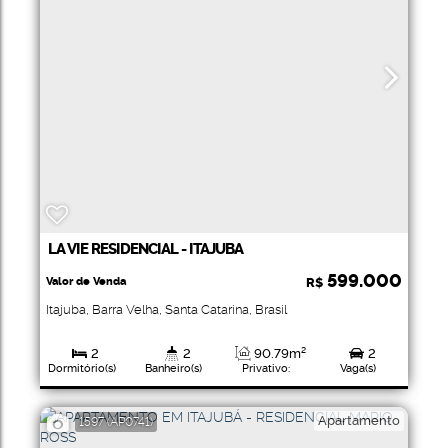
LA VIE RESIDENCIAL - ITAJUBA
599.000
Valor de Venda
R$
Itajuba
,
Barra Velha
,
Santa Catarina
,
Brasil
2
2
90
.79
m²
2
Dormitório(s)
Banheiro(s)
Privativo:
Vaga(s)
1
133
.23
m²
Suíte(s)
Total:
Apartamento
1597
(AP0741)