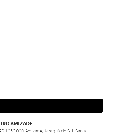
IRRO AMIZADE
R$
1.050.000
Amizade, Jaraguá do Sul, Santa