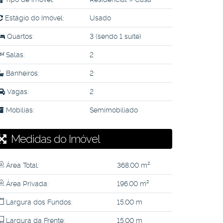
Estágio do Imóvel:
Usado
Quartos:
3 (sendo 1 suíte)
Salas:
2
Banheiros:
2
Vagas:
2
Mobílias:
Semimobiliado
Medidas do Imóvel
Área Total:
368
.00
m²
Área Privada:
196
.00
m²
Largura dos Fundos:
15
.00
m
Largura da Frente:
15
.00
m