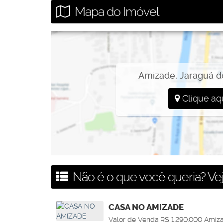
Mapa do Imóvel
Amizade
,
Jaraguá d
Clique aq
Não é o que você queria? Vej
CASA NO AMIZADE
Valor de Venda
R$
1.290.000
Amiza