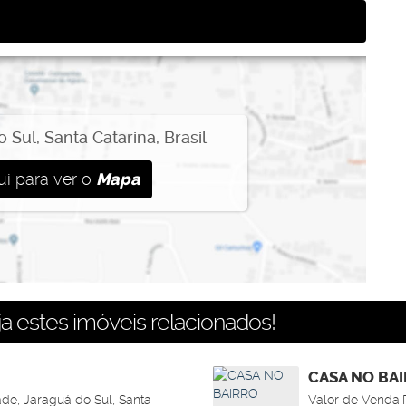
o Sul
,
Santa Catarina
,
Brasil
ui para ver o
Mapa
a estes imóveis relacionados!
CASA NO BA
de, Jaraguá do Sul, Santa
Valor de Venda