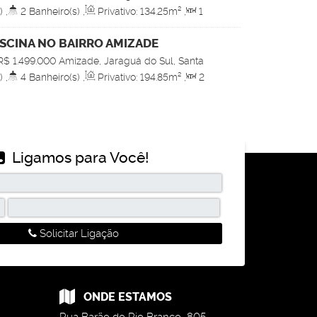
)
,
2
Banheiro(s)
,
Privativo:
134
.25
m²
,
1
(s)
,
Terreno:
422
.50
m²
SCINA NO BAIRRO AMIZADE
R$
1.499.000
Amizade, Jaraguá do Sul, Santa
)
,
4
Banheiro(s)
,
Privativo:
194
.85
m²
,
2
(s)
,
Total:
318
.00
m²
,
2
Vaga(s)
Ligamos para Você!
Solicitar Ligação
ONDE ESTAMOS
Rua Barão do Rio Branco
,
805
,