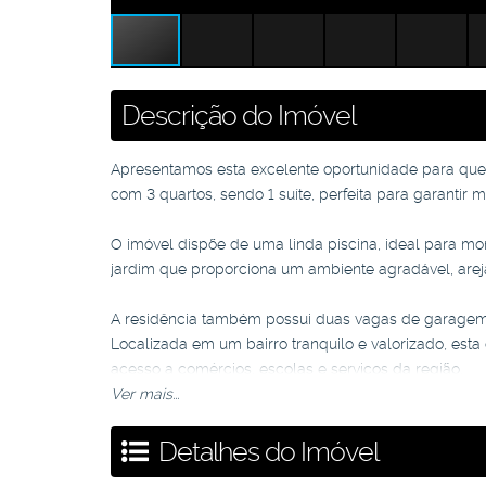
Descrição do Imóvel
Apresentamos esta excelente oportunidade para quem
com 3 quartos, sendo 1 suíte, perfeita para garantir 
O imóvel dispõe de uma linda piscina, ideal para m
jardim que proporciona um ambiente agradável, areja
A residência também possui duas vagas de garagem,
Localizada em um bairro tranquilo e valorizado, est
acesso a comércios, escolas e serviços da região.
Ver mais...
Agende a sua visita e venha conhecer!
Detalhes do Imóvel
*Valores sujeitos a atualização.