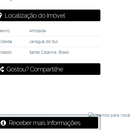
Localização do Imóvel
airro:
Amizade
Cidade:
Jaraguá do Sul
Estado:
Santa Catarina, Brasil
Gostou? Compartilhe
Receber mais Informações