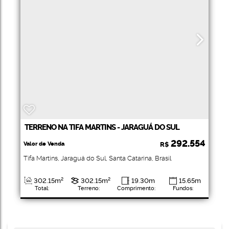
TERRENO NA TIFA MARTINS - JARAGUÁ DO SUL
292.554
Valor de Venda
R$
Tifa Martins
,
Jaraguá do Sul
,
Santa Catarina
,
Brasil
302
.15
m²
302
.15
m²
19
.30
m
15
.65
m
Total:
Terreno:
Comprimento:
Fundos:
15
.70
m
Frente: