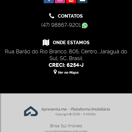
CONTATOS
(47) 98867-9201
ONDE ESTAMOS
Rua Barão do Rio Branco
,
805
,
Centro
,
Jaraguá do
Sul
,
SC
,
Brasil
CRECI: 6254-J
Ver no Mapa
Apresenta.me ~ Plataforma Imobiliária
Copyright © 2026 ~ 0.0000s
Brisa Sul Imóveis
www.brisaimoveis.com