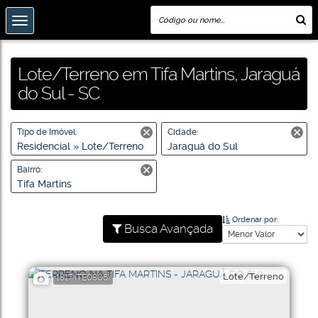
Lote/Terreno em Tifa Martins, Jaraguá
do Sul - SC
Tipo de Imóvel:
Cidade:
Residencial » Lote/Terreno
Jaraguá do Sul
Bairro:
Tifa Martins
Ordenar por:
Busca Avançada
Lote/Terreno
1817
(TE0806)